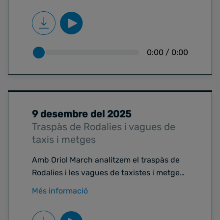
Zapatero. Alhora, repassem els candidats
que han sortit per les primàries de Junts a
l'Ajuntament de Barcelona.
0:00
/
0:00
9 desembre del 2025
Traspàs de Rodalies i vagues de
taxis i metges
Amb Oriol March analitzem el traspàs de
Rodalies i les vagues de taxistes i metges
d'aquest dimarts. Alhora, actualitzem
Més informació
l'estat de la pesta porcina i les noves
enquestes electorals. A més, tanquem