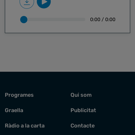
amb les novetats del conflicte audiovisual
entre Netflix i Paramount.
0:00
/
0:00
Programes
Qui som
Graella
Publicitat
Ràdio a la carta
Contacte