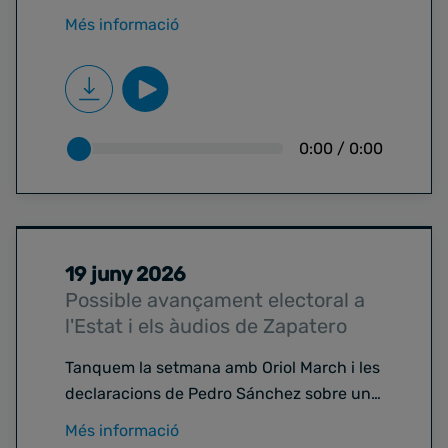
d'amnistia per part del TJUE. Així,
Més informació
analitzem el silenci de Puigdemont, la
reacció a Madrid i els càlculs electorals.
Alhora, posem l'ull a Aiguamúrcia, amb
cinc incendis amb una setmana i acabem
parlant de la final del Mundial i el
0:00
/
0:00
seguiment de la selecció espanyola a
Catalunya.
19 juny 2026
Possible avançament electoral a
l'Estat i els àudios de Zapatero
Tanquem la setmana amb Oriol March i les
declaracions de Pedro Sánchez sobre un
possible avançament electoral a l'Estat,
Més informació
precisament en el moment del judici a