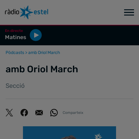
En directe
Matines
Pòdcasts
>
amb Oriol March
amb Oriol March
Secció
Comparteix