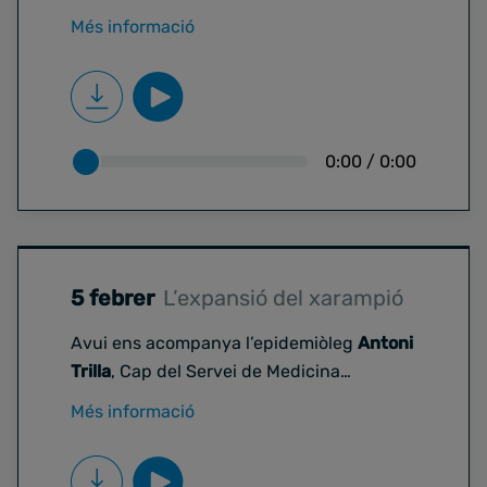
Fundació Sanitària Mollet, per parlar de
Més informació
sostenibilitat energètica i iniciatives en
hospitals. L'Hospital de Mollet ha
aconseguit reduir un 71% les emissions de
diòxid de carboni en 10 anys.
0:00
/
0:00
5 febrer
L’expansió del xarampió
Avui ens acompanya l’epidemiòleg
Antoni
Trilla
, Cap del Servei de Medicina
Preventiva de l’Hospital Clínic i
Més informació
investigador de l’ISGlobal. Aprofitarem la
seva expertesa per preguntar-nos
què
està passant amb l’expansió del