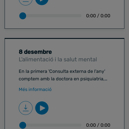
xarampió a Espanya
. Fins fa uns dies
teníem l’estatus de país lliure d’aquesta
0:00
/
0:00
malaltia, però l’OMS ha decidit retirar-nos
aquesta condició.
8 desembre
L'alimentació i la salut mental
En la primera 'Consulta externa de l'any'
comptem amb la doctora en psiquiatria,
investigadora del Servei de Salut Mental
Més informació
de l’Hospital Vall d’Hebron,
Amanda
Rodríguez-Urrutia
, que ens parla dels
estudis que vinculen els aliments
ultraprocessats amb episodis de
depressió, ansietat, problemes d’atenció,
0:00
/
0:00