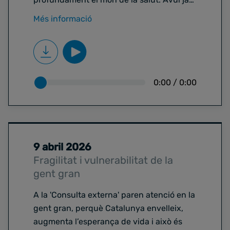
és possible utilitzar intel·ligència artificial
Més informació
per ajudar en diagnòstics, desenvolupar
tractaments personalitzats, monitoritzar
pacients a distància o detectar riscos
abans que apareguin els símptomes. Però
aquesta revolució també planteja
0:00
/
0:00
interrogants importants. Per això avui,
tornem a obrir l’espai “Consulta Externa”
amb el doctor Jaume Padrós i Jordi
Serrano Pons, metge de família,
9 abril 2026
emprenedor i un dels referents en salut
Fragilitat i vulnerabilitat de la
digital del nostre país.
gent gran
A la 'Consulta externa' paren atenció en la
gent gran, perquè Catalunya envelleix,
augmenta l’esperança de vida i això és