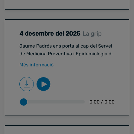
addicció i, fins i tot, canvis al cervell.
4 desembre del 2025
La grip
Jaume Padrós ens porta al cap del Servei
de Medicina Preventiva i Epidemiologia de
l’Hospital Clínic de Barcelona, Antoni
Més informació
Trilla, com a convidat per parlar de la grip i
de l'augment de casos de les darreres
setmanes. Així, ens recomanen la
vacunació i portar mascareta si tenim
símptomes.
0:00
/
0:00