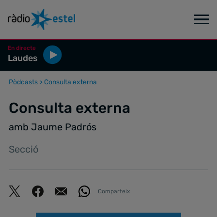
En directe
Laudes
Pòdcasts
>
Consulta externa
Consulta externa
amb Jaume Padrós
Secció
Comparteix