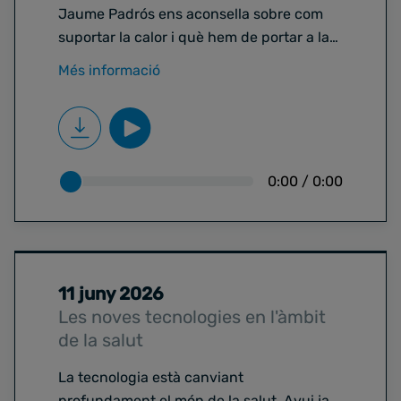
Jaume Padrós ens aconsella sobre com
suportar la calor i què hem de portar a la
farmaciola durant les vacances. Alhora,
Més informació
afrontem dos temes d'actualitat, com el
judici per la vacunació de la COVID a
Catalunya i les polèmiques declaracions
d'Alberto Núñez Feijóo sobre les baixes
laborals.
0:00
/
0:00
11 juny 2026
Les noves tecnologies en l'àmbit
de la salut
La tecnologia està canviant
profundament el món de la salut. Avui ja