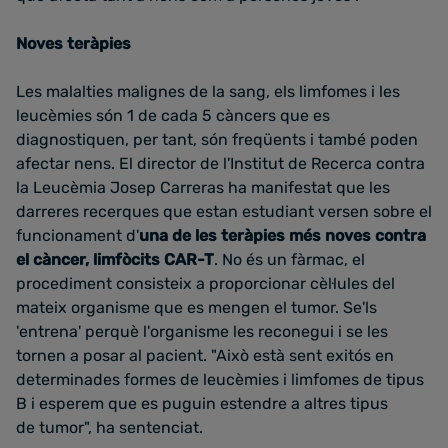
Noves teràpies
Les malalties malignes de la sang, els limfomes i les
leucèmies són 1 de cada 5 càncers que es
diagnostiquen, per tant, són freqüents i també poden
afectar nens. El director de l'Institut de Recerca contra
la Leucèmia Josep Carreras ha manifestat que les
darreres recerques que estan estudiant versen sobre el
funcionament d'
una de les teràpies més noves contra
el càncer, limfòcits CAR-T
. No és un fàrmac, el
procediment consisteix a proporcionar cèl·lules del
mateix organisme que es mengen el tumor. Se'ls
'entrena' perquè l'organisme les reconegui i se les
tornen a posar al pacient. "Això està sent exitós en
determinades formes de leucèmies i limfomes de tipus
B i esperem que es puguin estendre a altres tipus
de tumor", ha sentenciat.