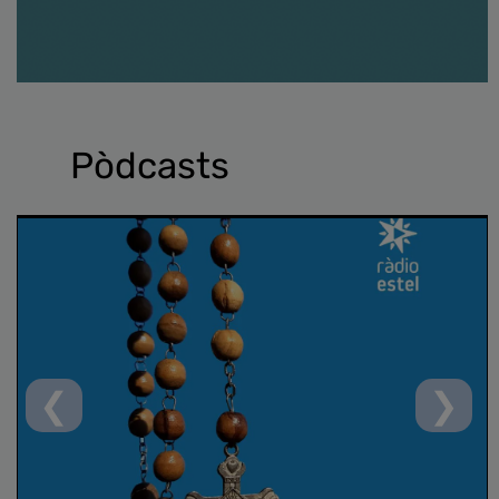
Pòdcasts
❮
❯