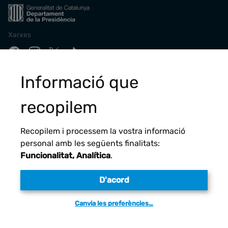
Xarxes
Descarrega la nostra app
Informació que
recopilem
Recopilem i processem la vostra informació
personal amb les següents finalitats:
Funcionalitat, Analítica
.
D'acord
Avís legal
Canvia les preferències…