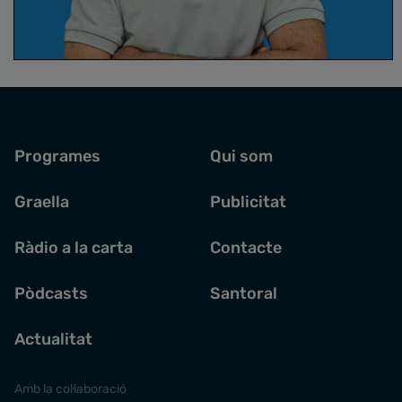
Supernova
amb Joan Anton Català
Programes
Qui som
Graella
Publicitat
Ràdio a la carta
Contacte
Pòdcasts
Santoral
Actualitat
Amb la col·laboració