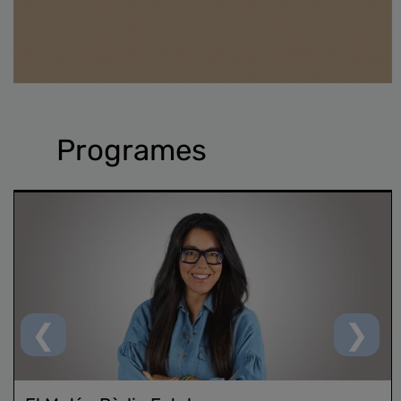
Programes
❮
❯