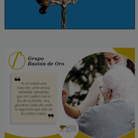
La litúrgia a Ràdio Estel. El Rosari
amb Ràdio Estel