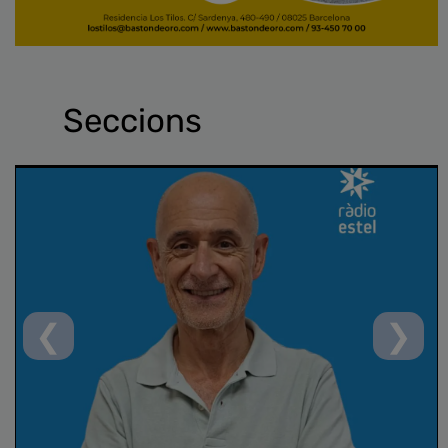
Seccions
❮
❯