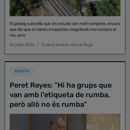
El geòleg subratlla que els estudis són molt complets, encara
que diu que en obres d'aquestes magnituds mai existeix el
risc zero
24 juliol 2026
Guillem Andrés
,
Mercè Raga
SOCIETAT
Peret Reyes: "Hi ha grups que
van amb l'etiqueta de rumba,
però allò no és rumba"