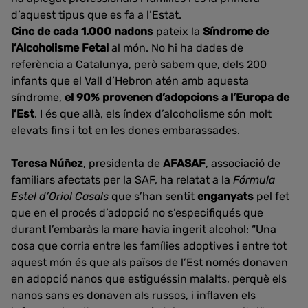
d’aquest tipus que es fa a l’Estat.
Cinc de cada 1.000 nadons
pateix la
Síndrome de
l’Alcoholisme Fetal
al món. No hi ha dades de
referència a Catalunya, però sabem que, dels 200
infants que el Vall d’Hebron atén amb aquesta
síndrome,
el 90% provenen d’adopcions a l’Europa de
l’Est
. I és que allà, els índex d’alcoholisme són molt
elevats fins i tot en les dones embarassades.
Teresa Núñez
, presidenta de
AFASAF
, associació de
familiars afectats per la SAF, ha relatat a la
Fórmula
Estel d’Oriol Casals
que s’han sentit
enganyats
pel fet
que en el procés d’adopció no s’especifiqués que
durant l’embaràs la mare havia ingerit alcohol: “Una
cosa que corria entre les famílies adoptives i entre tot
aquest món és que als països de l’Est només donaven
en adopció nanos que estiguéssin malalts, perquè els
nanos sans es donaven als russos, i inflaven els