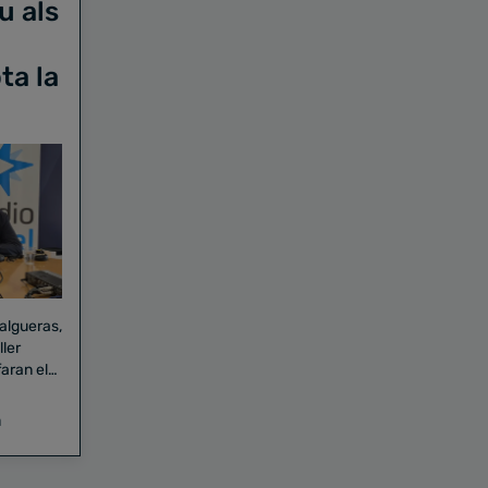
u als
ta la
Falgueras,
aran el
a