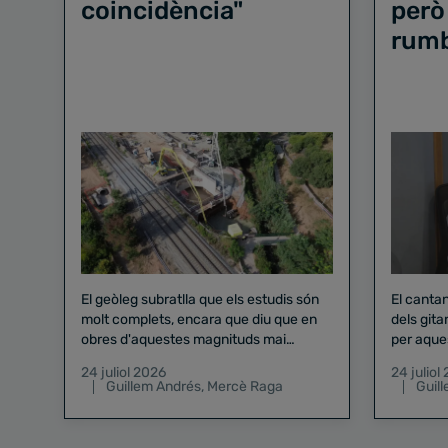
coincidència"
però
rum
El geòleg subratlla que els estudis són
El canta
molt complets, encara que diu que en
dels gita
obres d'aquestes magnituds mai
per aque
existeix el risc zero
24 juliol 2026
24 juliol
Guillem Andrés
,
Mercè Raga
Guil