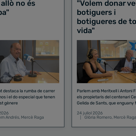
 allò no és
"Volem donar ve
ba"
botiguers i
botigueres de to
vida"
nt destaca la rumba de carrer
Parlem amb Meritxell i Antoni 
nos i el do especial que tenen
els propietaris del centenari Celler
st gènere
Gelida de Sants, que enguany f
pregó de la Mercè
 2026
24 juliol 2026
lem Andrés
,
Mercè Raga
Glòria Romero
,
Mercè Rag