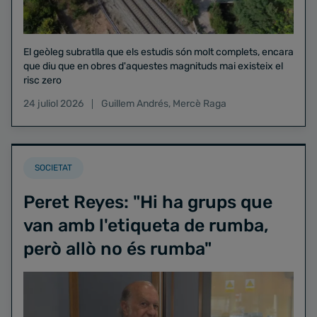
El geòleg subratlla que els estudis són molt complets, encara
que diu que en obres d'aquestes magnituds mai existeix el
risc zero
24 juliol 2026
Guillem Andrés
,
Mercè Raga
SOCIETAT
Peret Reyes: "Hi ha grups que
van amb l'etiqueta de rumba,
però allò no és rumba"