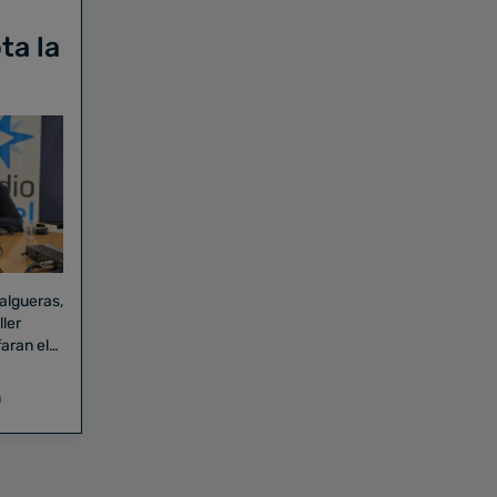
ta la
Falgueras,
aran el
a