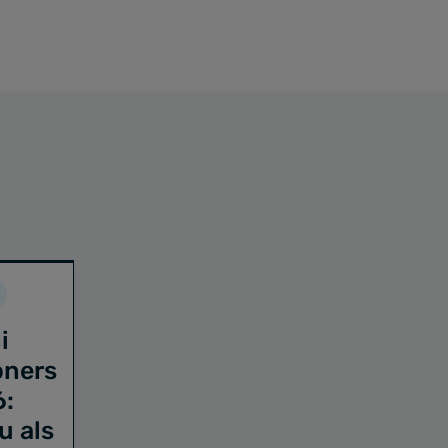
i
oners
6:
u als