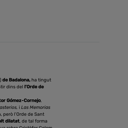
)
de Badalona,
ha tingut
tir dins del
l’Orde de
tor Gómez-Cornejo
,
asterios,
i
Las Memorias
, però l’Orde de Sant
t dilatat
, de tal forma
c va rebre Cristòfor Colom