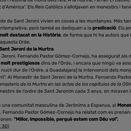
’Amèrica”. Els Reis Catòlics s’allotjaven en monestirs i teni
rde de Sant Jeroni vivien en coves a les muntanyes. Més ta
ontemplativa, però també es dediquen a la
predicació
. Els j
olt destacat en la Història
, de forma que hi ha autors que 
 aquesta Orde.
Sant Jeroni de la Murtra
t Jeroni, Fernando Pastor Gómez-Cornejo, ha assegurat als m
ls molt prestigiosos
dins de l’Orde, i encara que ningú va asso
nucli dur de l’Ordre, a Guadalajara] la intervenció dels monj
ant”. Al Monestir de Sant Jeroni de la Murtra, Fernando Pas
onasterio de la Murtra en las actas de los capítulos de la OS
nestirs de l’ordre de Sant Jeronim cada 3 anys, on miraven 
una comunitat masculina de Jerònims a Espanya, al
Monest
s. Fernando Pastor Gómez-Cornejo ha relatat com es prenen
ponen:
“Millor, impossible, perquè estem com Déu vol”.
t 30)