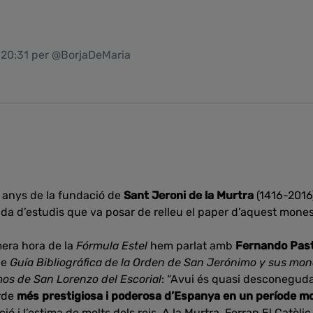
1 20:31 per @BorjaDeMaria
 anys de la fundació de
Sant Jeroni de la Murtra
(1416-2016
da d’estudis que va posar de relleu el paper d’aquest mones
mera hora de la
Fórmula Estel
hem parlat amb
Fernando Pas
de
Guía Bibliográfica de la Orden de San Jerónimo y sus mon
mos de San Lorenzo del Escorial
: “Avui és quasi desconeguda
Orde
més prestigiosa i poderosa d’Espanya en un període mol
ió i l’estima de molts dels reis. A la Murtra, Ferran El Catòli