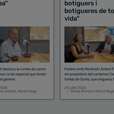
ba"
botiguers i
botigueres de to
vida"
nt destaca la rumba de carrer
Parlem amb Meritxell i Antoni 
nos i el do especial que tenen
els propietaris del centenari Celler
st gènere
Gelida de Sants, que enguany f
pregó de la Mercè
 2026
24 juliol 2026
lem Andrés
,
Mercè Raga
Glòria Romero
,
Mercè Rag