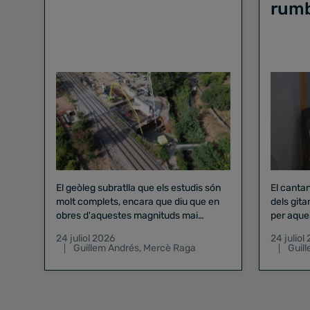
rum
El geòleg subratlla que els estudis són
El canta
molt complets, encara que diu que en
dels gita
obres d'aquestes magnituds mai
per aque
existeix el risc zero
24 juliol 2026
24 juliol
Guillem Andrés
,
Mercè Raga
Guil