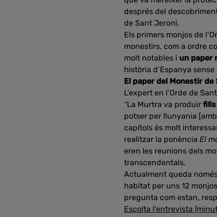
després del descobriment d
de Sant Jeroni.
Els primers monjos de l’O
monestirs, com a ordre c
molt notables i
un paper m
història d’Espanya sense
El paper del Monestir de 
L’expert en l’Orde de San
“La Murtra va produir
fil
potser per llunyania [amb 
capítols és molt interess
realitzar la ponència
El m
eren les reunions dels mo
transcendentals.
Actualment queda només 
habitat per uns 12 monjo
pregunta com estan, res
Escolta l'entrevista (minu