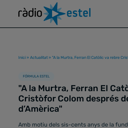
Inici
»
Actualitat
»
"A la Murtra, Ferran El Catòlic va rebre C
FÓRMULA ESTEL
"A la Murtra, Ferran El Catò
Cristòfor Colom després d
d’Amèrica"
Amb motiu dels sis-cents anys de la fund