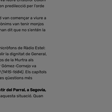
en predilecció per l’orde
rd van començar a viure a
erònims van tenir monjos
han dit que no s’entén la
icròfons de Ràdio Estel:
lir la dignitat de General,
os de la Murtra als
tor Gómez-Cornejo va
H (1415-1684)
. Els capítols
les qüestions més
ir del Parral, a Segovia,
 aquesta situació. Quan