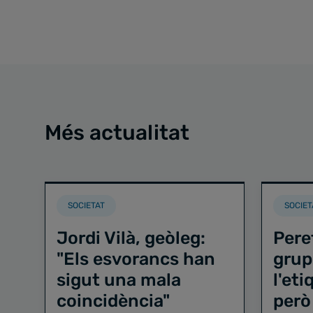
Més actualitat
SOCIETAT
SOCIET
Jordi Vilà, geòleg:
Pere
"Els esvorancs han
grup
sigut una mala
l'et
coincidència"
però