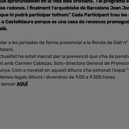
ue aprofundeixen en la vida dels cristians, i el programa e
les rodones, i finalment l'arquebisbe de Barcelona Joan Jo
 que hi podrà participar tothom."
Cada Participant treu les
 fa a Castelldaure perque es una casa de recessos promoguda
llà.
ntar a les jornades de forma presencial a la Ronda de Dalt nº
Mataró.
Actualitat ha estat marcat per la prevenció que s'ha de pendr
fet amb Carmen Cabezas, Sots-directora General de Promoció
unya. Com a novetat en aquest dilluns s'ha estrenat l'espai "
temes legals dilluns i divendres de 9.00 a 9.300 hores.
a sencer
AQUÍ