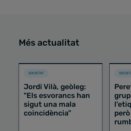
Més actualitat
SOCIETAT
SOCIET
Jordi Vilà, geòleg:
Pere
"Els esvorancs han
grup
sigut una mala
l'et
coincidència"
però
rum