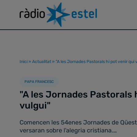
Inici
»
Actualitat
»
"A les Jornades Pastorals hi pot venir qui 
PAPA FRANCESC
"A les Jornades Pastorals h
vulgui"
Comencen les 54enes Jornades de Qüestion
versaran sobre l'alegria cristiana.…