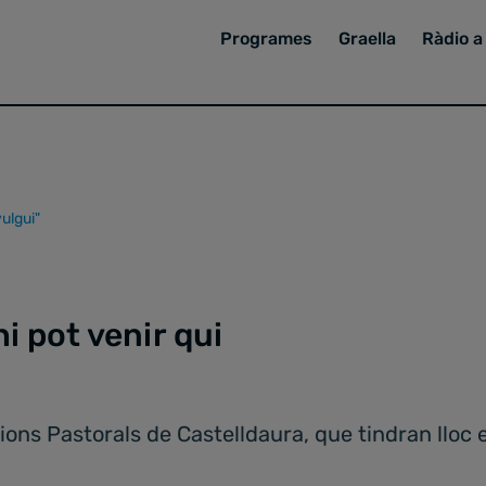
Programes
Graella
Ràdio a 
vulgui"
i pot venir qui
s Pastorals de Castelldaura, que tindran lloc el