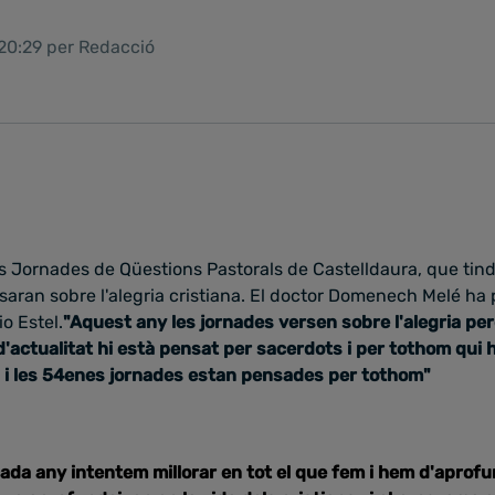
 20:29 per Redacció
ornades de Qüestions Pastorals de Castelldaura, que tindra
saran sobre l'alegria cristiana. El doctor Domenech Melé ha 
io Estel.
"Aquest any les jornades versen sobre l'alegria pe
'actualitat hi està pensat per sacerdots i per tothom qui h
ia i les 54enes jornades estan pensades per tothom"
ada any intentem millorar en tot el que fem i hem d'aprofu