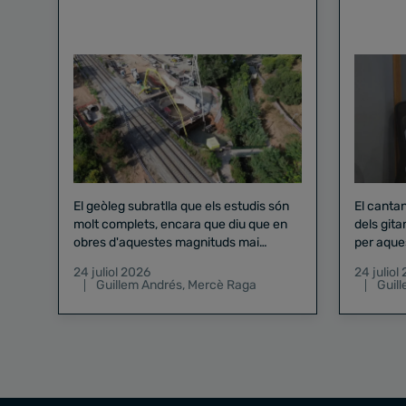
El geòleg subratlla que els estudis són
El canta
molt complets, encara que diu que en
dels gita
obres d'aquestes magnituds mai
per aque
existeix el risc zero
24 juliol 2026
24 juliol
Guillem Andrés
,
Mercè Raga
Guil