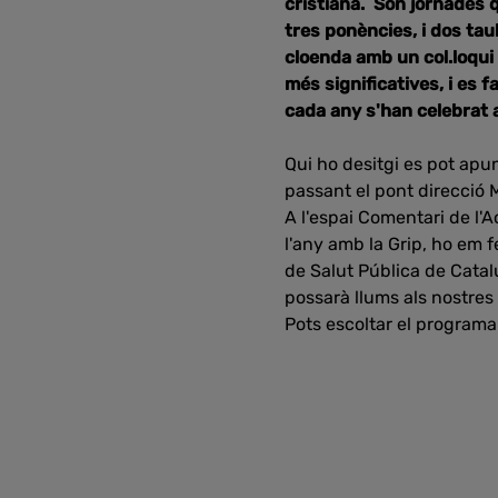
cristiana. Son jornades q
tres ponències, i dos tau
cloenda amb un col.loqui
més significatives, i es
cada any s'han celebrat a
Qui ho desitgi es pot apu
passant el pont direcció 
A l'espai Comentari de l'
l'any amb la Grip, ho em 
de Salut Pública de Catal
possarà llums als nostres 
Pots escoltar el program