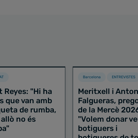
AT
Barcelona
ENTREVISTES
t Reyes: "Hi ha
Meritxell i Anton
s que van amb
Falgueras, preg
iqueta de rumba,
de la Mercè 202
 allò no és
"Volem donar ve
ba"
botiguers i
botigueres de to