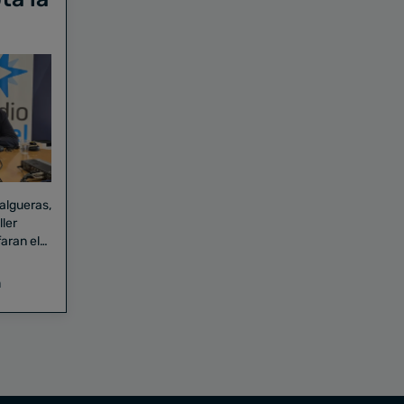
Falgueras,
aran el
a