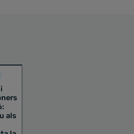
i
oners
6:
u als
ta la