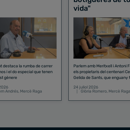
vida"
nt destaca la rumba de carrer
Parlem amb Meritxell i Antoni 
nos i el do especial que tenen
els propietaris del centenari Celler
st gènere
Gelida de Sants, que enguany f
pregó de la Mercè
 2026
24 juliol 2026
lem Andrés
,
Mercè Raga
Glòria Romero
,
Mercè Rag