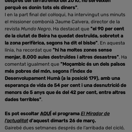
després del terratrèmol del 2010, no serveixen
perquè es donin tots els diners"
.
I en la part final del col·loqui, ha intervingut uns minuts
el missioner combonià Jaume Calvera, director de la
revista
Mundo Negro
. Ha destacat que
"el 90 per cent
de la ciutat de Beira ha quedat destruïda, sobretot a
la zona perifèrica, segons ha dit el bisbe"
. En aquesta
línia, ha recordat que
"hi ha moltes zones sense
menjar, 8.000 aules destruïdes i altres desastres"
. Ha
comentat igualment que
"Moçambic és un dels països
més pobres del món, segons l'Índex de
Desenvolupament Humà (a la posició 179), amb una
esperança de vida de 54 per cent i una desnutrició de
menors de 5 anys que és del 42 per cent, entre altres
dades terribles"
.
Es pot escoltar
AQUÍ
el programa
El Mirador de
l'actualitat
d'aquest dimarts 26 de març.
Gairebé dues setmanes després de l’arribada del cicló,