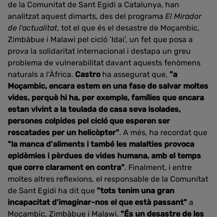
de la Comunitat de Sant Egidi a Catalunya, han
analitzat aquest dimarts, des del programa
El Mirador
de l'actualitat
, tot el que és el desastre de Moçambic,
Zimbàbue i Malawi pel cicló ‘Idai’, un fet que posa a
prova la solidaritat internacional i destapa un greu
problema de vulnerabilitat davant aquests fenòmens
naturals a l’Àfrica.
Castro
ha assegurat que,
"a
Moçambic, encara estem en una fase de salvar moltes
vides, perquè hi ha, per exemple, famílies que encara
estan vivint a la teulada de casa seva isolades,
persones colpides pel cicló que esperen ser
rescatades per un helicòpter"
. A més, ha recordat que
"la manca d'aliments i també les malalties provoca
epidèmies i pèrdues de vides humana, amb el temps
que corre clarament en contra"
. Finalment, i entre
moltes altres reflexions, el responsable de la Comunitat
de Sant Egidi ha dit que
"tots tenim una gran
incapacitat d'imaginar-nos el que està passant"
a
Moçambic, Zimbàbue i Malawi.
"És un desastre de les