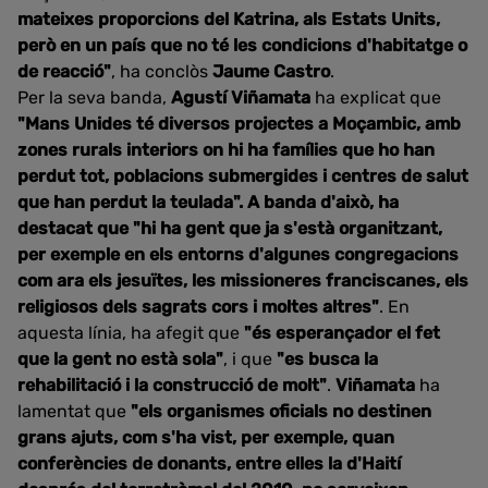
mateixes proporcions del Katrina, als Estats Units,
però en un país que no té les condicions d'habitatge o
de reacció"
, ha conclòs
Jaume Castro
.
Per la seva banda,
Agustí Viñamata
ha explicat que
"Mans Unides té diversos projectes a Moçambic, amb
zones rurals interiors on hi ha famílies que ho han
perdut tot, poblacions submergides i centres de salut
que han perdut la teulada". A banda d'això, ha
destacat que "hi ha gent que ja s'està organitzant,
per exemple en els entorns d'algunes congregacions
com ara els jesuïtes, les missioneres franciscanes, els
religiosos dels sagrats cors i moltes altres"
. En
aquesta línia, ha afegit que
"és esperançador el fet
que la gent no està sola"
, i que
"es busca la
rehabilitació i la construcció de molt"
.
Viñamata
ha
lamentat que
"els organismes oficials no destinen
grans ajuts, com s'ha vist, per exemple, quan
conferències de donants, entre elles la d'Haití