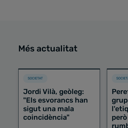
Més actualitat
SOCIETAT
SOCIET
Jordi Vilà, geòleg:
Pere
"Els esvorancs han
grup
sigut una mala
l'et
coincidència"
però
rum