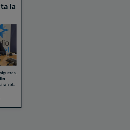
ta la
Falgueras,
aran el
a