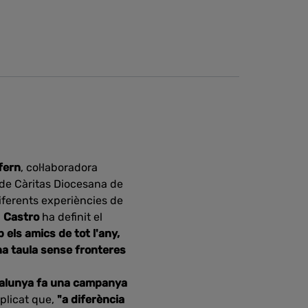
fern
, col·laboradora
 de Càritas Diocesana de
 diferents experiències de
.
Castro
ha definit el
 els amics de tot l'any,
una taula sense fronteres
talunya fa una campanya
plicat que,
"a diferència