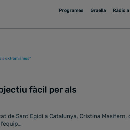
Programes
Graella
Ràdio a 
r als extremismes"
bjectiu fàcil per als
 de Sant Egidi a Catalunya, Cristina Masifern, co
 l'equip…