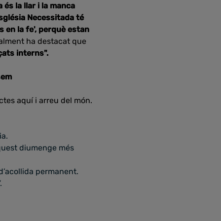
és la llar i la manca
Església Necessitada té
 en la fe', perquè estan
alment ha destacat que
çats interns".
sem
tes aquí i arreu del món.
ia.
 aquest diumenge més
d’acollida permanent.
.