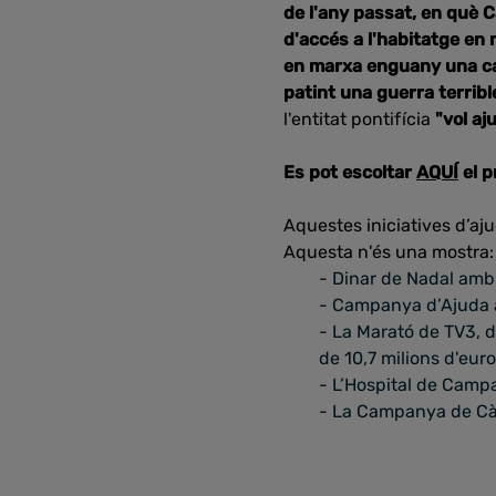
de l'any passat, en què C
d'accés a l'habitatge en 
en marxa enguany una cam
patint una guerra terribl
l'entitat pontifícia
"vol aj
Es pot escoltar
AQUÍ
el 
Aquestes iniciatives d’aj
Aquesta n'és una mostra:
- Dinar de Nadal amb 
- Campanya d’Ajuda a 
- La Marató de TV3, 
de 10,7 milions d'euro
- L’Hospital de Camp
- La Campanya de Càri