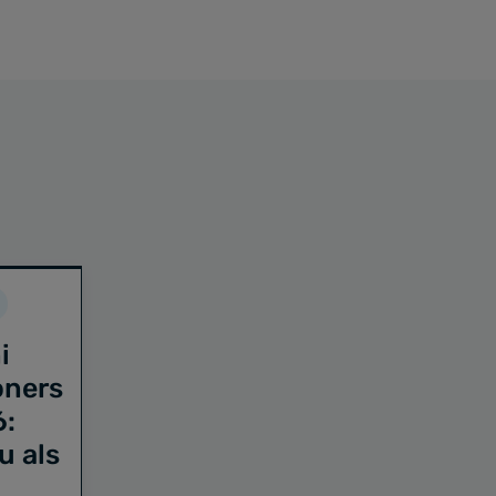
i
oners
6:
u als