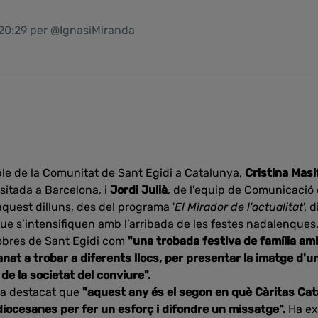
 20:29 per @IgnasiMiranda
ble de la Comunitat de Sant Egidi a Catalunya,
Cristina Masi
sitada a Barcelona, i
Jordi Julià
, de l'equip de Comunicació
quest dilluns, des del programa '
El Mirador de l'actualitat
',
, que s’intensifiquen amb l’arribada de les festes nadalenques
obres de Sant Egidi com
"una trobada festiva de família amb
anat a trobar a diferents llocs, per presentar la imatge d'
de la societat del conviure".
a destacat que
"aquest any és el segon en què Càritas Ca
diocesanes per fer un esforç i difondre un missatge".
Ha ex