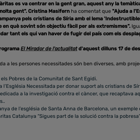
àritas es va centrar en la gent gran, aquest any la temàtica 
molta gent". Cristina Masifern
ha comentat que
"Ajuda a l'
panya pels cristians de Síria amb el lema 'Indestructibles
e en què sovint són objectiu fàcil per als extremismes".
Igu
udar tant els qui van haver de fugir del país com els despla
programa
El Mirador de l'actualitat
d'aquest dilluns 17 de de
uda a les persones necessitades són ben diverses, amb projec
els Pobres de la Comunitat de Sant Egidi.
l’Església Necessitada per donar suport als cristians de Sír
dedicada a la investigació contra el càncer, que recaptava
s..
anya de l’església de Santa Anna de Barcelona, un exemple 
tas Catalunya “Sigues part de la solució contra la pobresa”