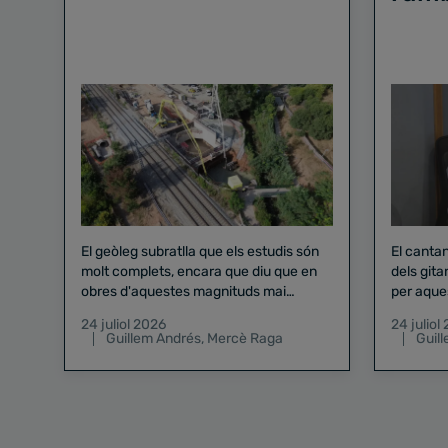
El geòleg subratlla que els estudis són
El canta
molt complets, encara que diu que en
dels gita
obres d'aquestes magnituds mai
per aque
existeix el risc zero
24 juliol 2026
24 juliol
Guillem Andrés
,
Mercè Raga
Guil