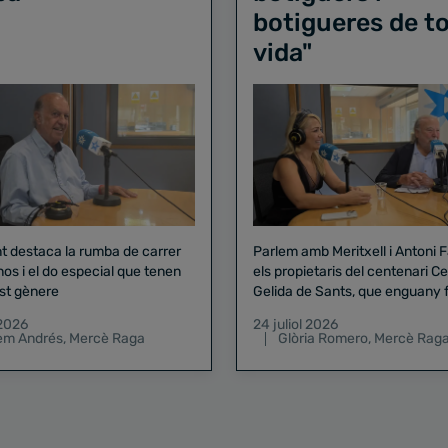
botigueres de to
vida"
nt destaca la rumba de carrer
Parlem amb Meritxell i Antoni 
nos i el do especial que tenen
els propietaris del centenari Celler
st gènere
Gelida de Sants, que enguany f
pregó de la Mercè
 2026
24 juliol 2026
lem Andrés
,
Mercè Raga
Glòria Romero
,
Mercè Rag