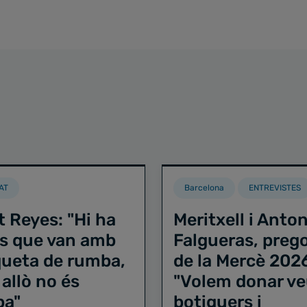
AT
Barcelona
ENTREVISTES
t Reyes: "Hi ha
Meritxell i Anton
s que van amb
Falgueras, preg
iqueta de rumba,
de la Mercè 202
 allò no és
"Volem donar ve
ba"
botiguers i