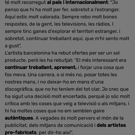
té molt recorregut
al país i internacionalment
: "Jo
penso que hi ha molt per fer, sobretot a l'estranger.
Aquí estic molt valorada. Sempre rebo molt bones
respostes, de la gent, les televisions, les ràdios. I
sempre tinc ganes d'explorar el territori estranger, i
sobretot, continuar treballant aquí, que m'hi sento molt
a gust".
L’artista barcelonina ha rebut ofertes per ser un sol
producte, però les ha rebutjat: “El més interessant era
continuar treballant, aprenent,
i forjar una cosa que
fos meva. Una carrera, o si més no, posar totes les
nostres mans, i no deixar-ho en mans d’una
discogràfica, que no ho teníem del tot clar. Jo crec que
ha sigut una decisió molt encertada, perquè jo sóc molt
crítica amb les coses que veig a televisió o als mitjans, i
hi ha moltes coses que no em semblen gaire
autèntiques
. A vegades és molt pervers el món de la
publicitat, dels mitjans de comunicació i
dels artistes
pre-fabricats
, per dir-ho així”.