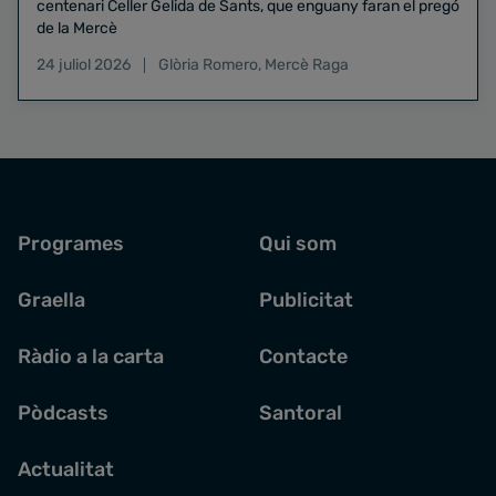
centenari Celler Gelida de Sants, que enguany faran el pregó
de la Mercè
24 juliol 2026
Glòria Romero
,
Mercè Raga
Programes
Qui som
Graella
Publicitat
Ràdio a la carta
Contacte
Pòdcasts
Santoral
Actualitat