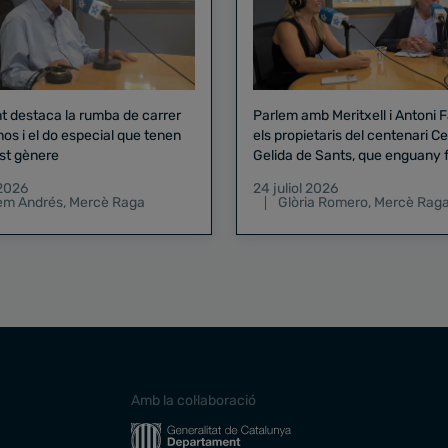
nt destaca la rumba de carrer
Parlem amb Meritxell i Antoni 
nos i el do especial que tenen
els propietaris del centenari Celler
st gènere
Gelida de Sants, que enguany f
pregó de la Mercè
 2026
24 juliol 2026
lem Andrés
,
Mercè Raga
Glòria Romero
,
Mercè Rag
Amb la col·laboració