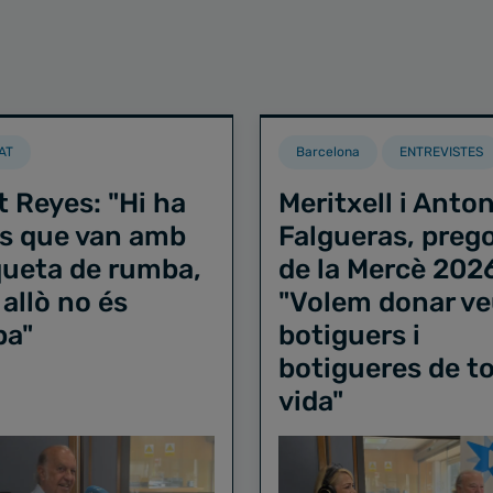
AT
Barcelona
ENTREVISTES
t Reyes: "Hi ha
Meritxell i Anton
s que van amb
Falgueras, preg
iqueta de rumba,
de la Mercè 202
 allò no és
"Volem donar ve
ba"
botiguers i
botigueres de to
vida"