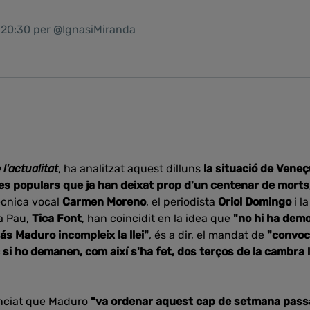
1 20:30 per @IgnasiMiranda
 l'actualitat
, ha analitzat aquest dilluns
la situació de Veneçu
s populars que ja han deixat prop d'un centenar de morts
ècnica vocal
Carmen Moreno
, el periodista
Oriol Domingo
i l
la Pau,
Tica Font
, han coincidit en la idea que
"no hi ha demo
ás Maduro incompleix la llei"
, és a dir, el mandat de
"convoc
 si ho demanen, com així s'ha fet, dos terços de la cambra l
ciat que Maduro
"va ordenar aquest cap de setmana pass