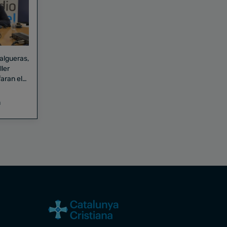
Falgueras,
aran el
a