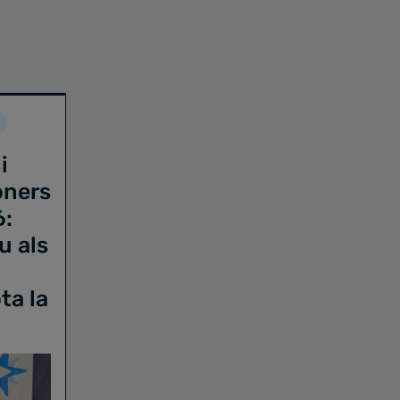
i
oners
6:
u als
ta la