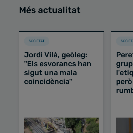
Més actualitat
SOCIETAT
SOCIET
Jordi Vilà, geòleg:
Pere
"Els esvorancs han
grup
sigut una mala
l'et
coincidència"
però
rum