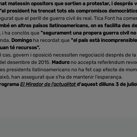
t matessin opositors que sortien a protestar, i després va
"el president ha trencat tots els compromisos democràtics
segurat que el perill de guerra civil és real. Tica Font ha com
bé en altres països llatinoamericans, on es facilita des de
, i ha conclòs que
"segurament una propera guerra civil no
anda,
Domingo
ha recordat que
"el país està incomprensibl
quan té recursos".
 cas, govern i oposició necessiten negociació després de la
s del desembre de 2015.
Maduro
no accepta referèndum revoca
tres presidents llatinoamericans no ha fet cap efecte de mome
 això, han assegurat que s'ha de mantenir l'esperança.
programa
El Mirador de l'actualitat
d'aquest dilluns 3 de juliol