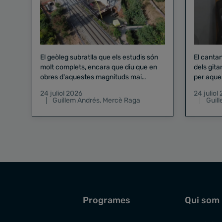
El geòleg subratlla que els estudis són
El canta
molt complets, encara que diu que en
dels gita
obres d'aquestes magnituds mai
per aque
existeix el risc zero
24 juliol 2026
24 juliol
Guillem Andrés
,
Mercè Raga
Guil
Programes
Qui som