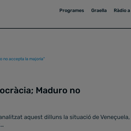
Programes
Graella
Ràdio a 
o no accepta la majoria"
mocràcia; Maduro no
analitzat aquest dilluns la situació de Veneçuela, e
t…