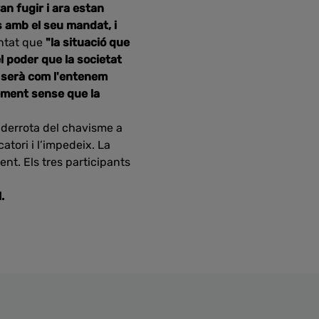
n fugir i ara estan
 amb el seu mandat, i
entat que
"la situació que
l poder que la societat
 serà com l'entenem
ement sense que la
 derrota del chavisme a
tori i l’impedeix. La
nt. Els tres participants
.