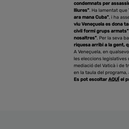
condemnats per assassina
lliures"
. Ha lamentat que
ara mana Cuba"
, i ha as
viu Veneçuela es dona tam
civil formi grups armats"
nosaltres"
. Per la seva b
riquesa arribi a la gent, 
A Veneçuela, en qualsevol
les eleccions legislative
mediació del Vaticà i de 
en la taula del programa,
Es pot escoltar
AQUÍ
el 