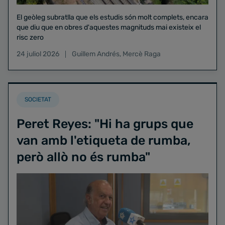
El geòleg subratlla que els estudis són molt complets, encara
que diu que en obres d'aquestes magnituds mai existeix el
risc zero
24 juliol 2026
Guillem Andrés
,
Mercè Raga
SOCIETAT
Peret Reyes: "Hi ha grups que
van amb l'etiqueta de rumba,
però allò no és rumba"