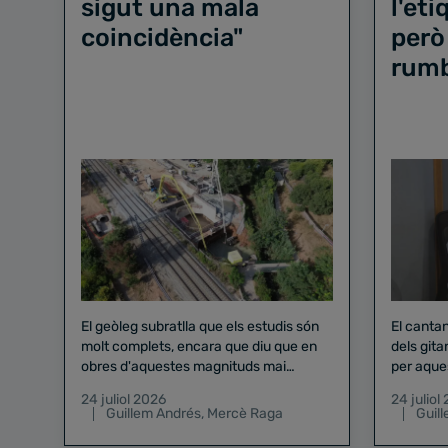
sigut una mala
l'et
coincidència"
però
rum
El geòleg subratlla que els estudis són
El canta
molt complets, encara que diu que en
dels gita
obres d'aquestes magnituds mai
per aque
existeix el risc zero
24 juliol 2026
24 juliol
Guillem Andrés
,
Mercè Raga
Guil