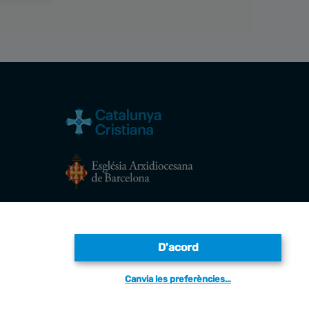
Avís legal
D'acord
Canvia les preferències…