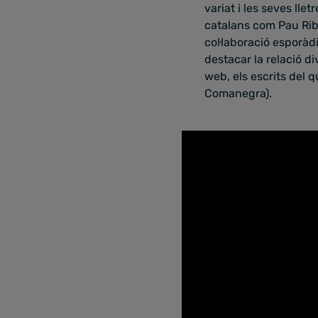
variat i les seves lle
catalans com Pau Riba
col·laboració esporà
destacar la relació d
web, els escrits del q
Comanegra).