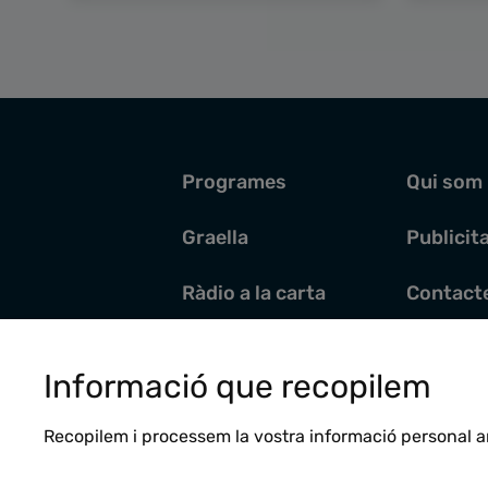
Programes
Qui som
Graella
Publicit
Ràdio a la carta
Contact
Pòdcasts
Santoral
Informació que recopilem
Actualitat
Recopilem i processem la vostra informació personal a