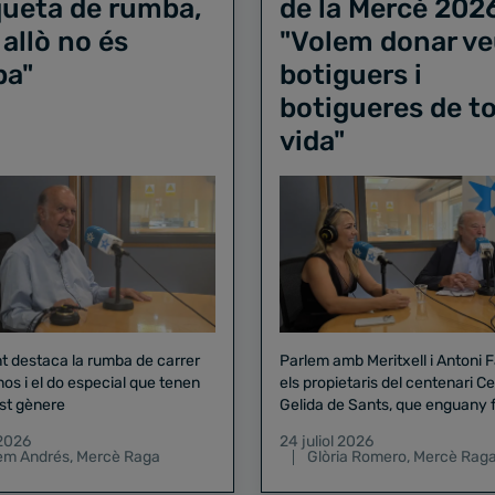
iqueta de rumba,
de la Mercè 202
 allò no és
"Volem donar ve
ba"
botiguers i
botigueres de to
vida"
nt destaca la rumba de carrer
Parlem amb Meritxell i Antoni 
nos i el do especial que tenen
els propietaris del centenari Celler
st gènere
Gelida de Sants, que enguany f
pregó de la Mercè
 2026
24 juliol 2026
lem Andrés
,
Mercè Raga
Glòria Romero
,
Mercè Rag