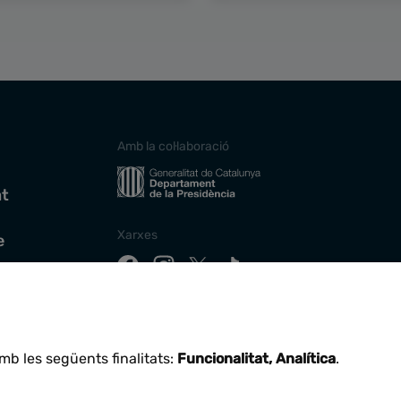
Amb la col·laboració
at
Xarxes
e
Descarrega la nostra app
mb les següents finalitats:
Funcionalitat, Analítica
.