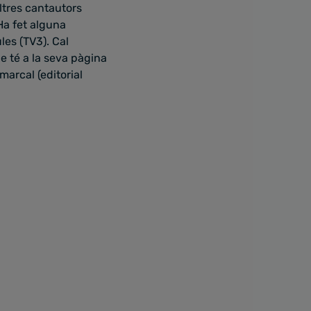
altres cantautors
Ha fet alguna
es (TV3). Cal
ue té a la seva pàgina
marcal (editorial