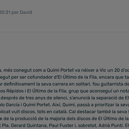
20:31 per David
, més conegut com a Quimi Portet va néixer a Vic un 20 d'oc
negut per ser cofundador d'El Último de la Fila, encara que 
iar definitivament la seva carrera en solitari, fou guitarrista 
os Rápidos i El Último de la Fila, grup que aconseguí un notab
després de tres anys de silenci, s'anuncià la separació de El 
 García i Quimi Portet. Així, Quimi, passà a prioritzar la seva
icat vuit discos, tots en català. Cal destacar també la seva
 de la producció de la majoria dels discos de El Último de la 
 Pla, Gerard Quintana, Paul Fuster i, sobretot, Adrià Puntí. El