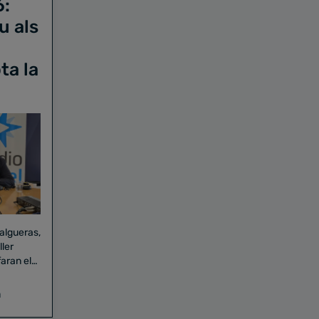
6:
u als
ta la
Falgueras,
aran el
a