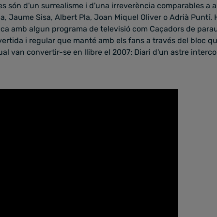
tres són d'un surrealisme i d'una irreverència comparables a 
, Jaume Sisa, Albert Pla, Joan Miquel Oliver o Adrià Puntí. 
dica amb algun programa de televisió com Caçadors de paraul
ivertida i regular que manté amb els fans a través del bloc q
ual van convertir-se en llibre el 2007: Diari d'un astre interco