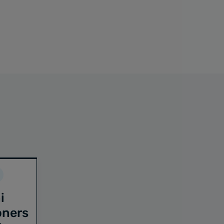
i
oners