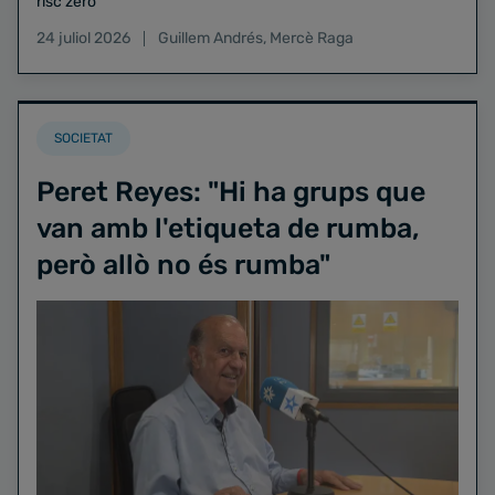
risc zero
24 juliol 2026
Guillem Andrés
,
Mercè Raga
SOCIETAT
Peret Reyes: "Hi ha grups que
van amb l'etiqueta de rumba,
però allò no és rumba"