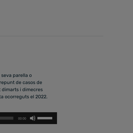
seva parella o
 repunt de casos de
t dimarts i dimecres
ta ocorreguts el 2022.
Feu
00:00
servir
les