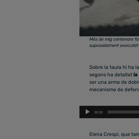
Més de mig centenars fan 
suposadament executat l
Sobre la taula hi ha 
segons ha detallat
la
ser una arma de doble
mecanisme de defens
Reproductor
00:00
d'àudio
Elena Crespi, que tam