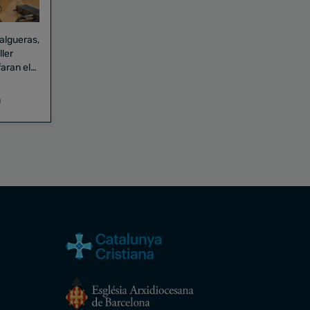
Falgueras,
aran el
a