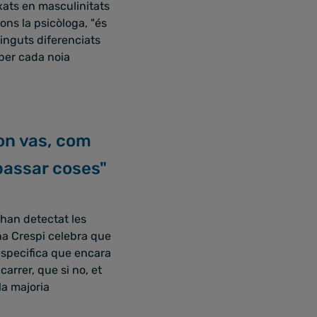
xats en masculinitats
fletxa
gons la psicòloga, "és
cap
ntinguts diferenciats
amunt/cap
"per cada noia
avall
per
a
incrementar
o
 on vas, com
disminuir
 passar coses"
el
volum.
'han detectat les
ena Crespi celebra que
especifica que encara
carrer, que si no, et
la majoria