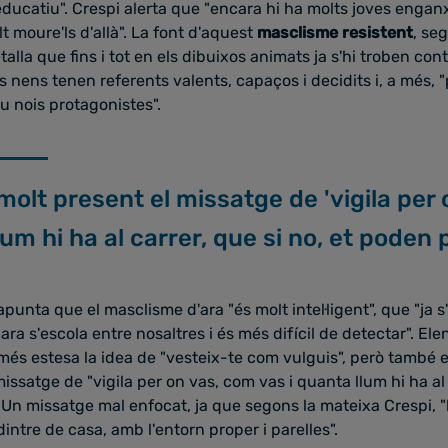
ducatiu". Crespi alerta que "encara hi ha molts joves engan
t moure'ls d'allà". La font d'aquest
masclisme resistent
, se
etalla que fins i tot en els dibuixos animats ja s'hi troben co
ls nens tenen referents valents, capaços i decidits i, a més, 
u nois protagonistes".
molt present el missatge de 'vigila per
lum hi ha al carrer, que si no, et poden
punta que el masclisme d'ara "és molt intel·ligent", que "ja s
ara s'escola entre nosaltres i és més difícil de detectar". El
més estesa la idea de "vesteix-te com vulguis", però també 
issatge de "vigila per on vas, com vas i quanta llum hi ha al 
Un missatge mal enfocat, ja que segons la mateixa Crespi, "
intre de casa, amb l'entorn proper i parelles".