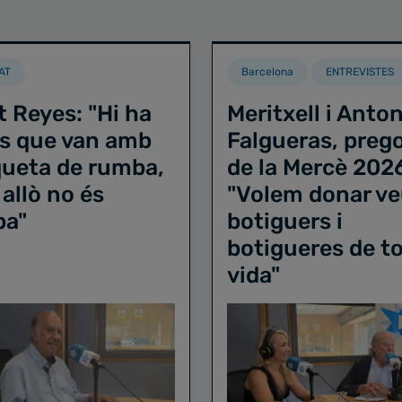
AT
Barcelona
ENTREVISTES
t Reyes: "Hi ha
Meritxell i Anton
s que van amb
Falgueras, preg
iqueta de rumba,
de la Mercè 202
 allò no és
"Volem donar ve
ba"
botiguers i
botigueres de to
vida"