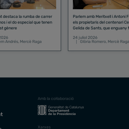
nt destaca la rumba de carrer
Parlem amb Meritxell i Antoni 
nos i el do especial que tenen
els propietaris del centenari Celler
st gènere
Gelida de Sants, que enguany f
pregó de la Mercè
 2026
24 juliol 2026
lem Andrés
,
Mercè Raga
Glòria Romero
,
Mercè Rag
Amb la col·laboració
at
Xarxes
e