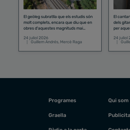
El geòleg subratlla que els estudis són
El canta
molt complets, encara que diu que en
dels gita
obres d'aquestes magnituds mai
per aque
existeix el risc zero
24 juliol 2026
24 juliol
Guillem Andrés
,
Mercè Raga
Guil
Programes
Qui som
Graella
Publicit
Ràdio a la carta
Contact