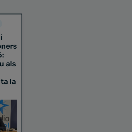
i
oners
6:
u als
ta la