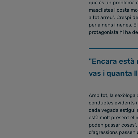
que és un problema e
masclistes i costa mol
a tot arreu". Crespi d
per a nens i nenes. E
protagonista hi ha de
"Encara està 
vas i quanta l
Amb tot, la sexòloga a
conductes evidents i 
cada vegada estigui 
està molt present el m
poden passar coses". 
d'agressions passen d