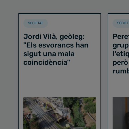
SOCIETAT
SOCIET
Jordi Vilà, geòleg:
Pere
"Els esvorancs han
grup
sigut una mala
l'et
coincidència"
però
rum