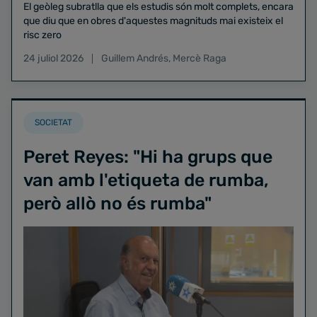
El geòleg subratlla que els estudis són molt complets, encara
que diu que en obres d'aquestes magnituds mai existeix el
risc zero
24 juliol 2026
Guillem Andrés
,
Mercè Raga
SOCIETAT
Peret Reyes: "Hi ha grups que
van amb l'etiqueta de rumba,
però allò no és rumba"