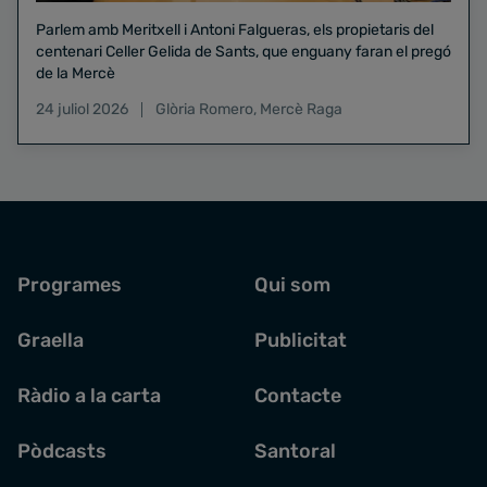
Parlem amb Meritxell i Antoni Falgueras, els propietaris del
centenari Celler Gelida de Sants, que enguany faran el pregó
de la Mercè
24 juliol 2026
Glòria Romero
,
Mercè Raga
Programes
Qui som
Graella
Publicitat
Ràdio a la carta
Contacte
Pòdcasts
Santoral