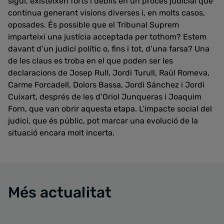
sigui, existeixen forts i dèbils en un procés judicial que
continua generant visions diverses i, en molts casos,
oposades. És possible que el Tribunal Suprem
imparteixi una justícia acceptada per tothom? Estem
davant d’un judici polític o, fins i tot, d’una farsa? Una
de les claus es troba en el que poden ser les
declaracions de Josep Rull, Jordi Turull, Raül Romeva,
Carme Forcadell, Dolors Bassa, Jordi Sánchez i Jordi
Cuixart, després de les d’Oriol Junqueras i Joaquim
Forn, que van obrir aquesta etapa. L’impacte social del
judici, que és públic, pot marcar una evolució de la
situació encara molt incerta.
Més actualitat