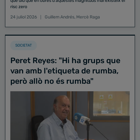
que diu que en obres d'aquestes magnituds mai existeix el
risc zero
24 juliol 2026
Guillem Andrés
,
Mercè Raga
SOCIETAT
Peret Reyes: "Hi ha grups que
van amb l'etiqueta de rumba,
però allò no és rumba"