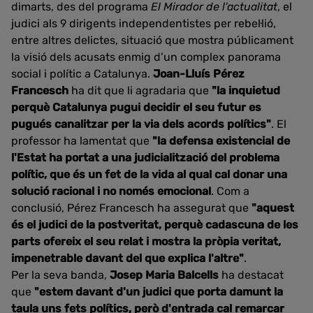
dimarts, des del programa
El Mirador de l'actualitat
, el
judici als 9 dirigents independentistes per rebel·lió,
entre altres delictes, situació que mostra públicament
la visió dels acusats enmig d’un complex panorama
social i polític a Catalunya.
Joan-Lluís Pérez
Francesch
ha dit que li agradaria que
"la inquietud
perquè Catalunya pugui decidir el seu futur es
pugués canalitzar per la via dels acords polítics"
. El
professor ha lamentat que
"la defensa existencial de
l'Estat ha portat a una judicialització del problema
polític, que és un fet de la vida al qual cal donar una
solució racional i no només emocional
. Com a
conclusió, Pérez Francesch ha assegurat que
"aquest
és el judici de la postveritat, perquè cadascuna de les
parts ofereix el seu relat i mostra la pròpia veritat,
impenetrable davant del que explica l'altre"
.
Per la seva banda,
Josep Maria Balcells
ha destacat
que
"estem davant d'un judici que porta damunt la
taula uns fets polítics, però d'entrada cal remarcar