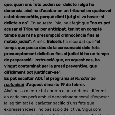
que, quan uns fets poden ser delicte i algú ho
denuncia, això ha d'acabar en un tribunal en qualsevol
estat democràtic, perquè dicti i jutgi si va haver-hi
delicte o no"
. En aquesta línia, ha afegit que
"no es pot
acusar el Tribunal per anticipat, tenint en compte
també que hi ha presumpció d'innocència fins al
mateix judici"
. A més,
Balcells
ha recordat que
"el
temps que passa des de la consumació dels fets
presumptament delictius fins al judici hi ha un temps
de preparació i instrucció que, en aquest cas, ha
vingut contaminat per la presó preventiva, que
difícilment pot justificar-se"
.
Es pot escoltar
AQUÍ
el programa
El Mirador de
l'actualitat
d'aquest dimarts 19 de febrer.
Això passa mentre tot apunta a una defensa diferent
en cada cas però amb el denominador comú d’exposar
la legitimitat i el caràcter pacífic d’uns fets que
expressen idees i no pas acció delictiva. Sigui com