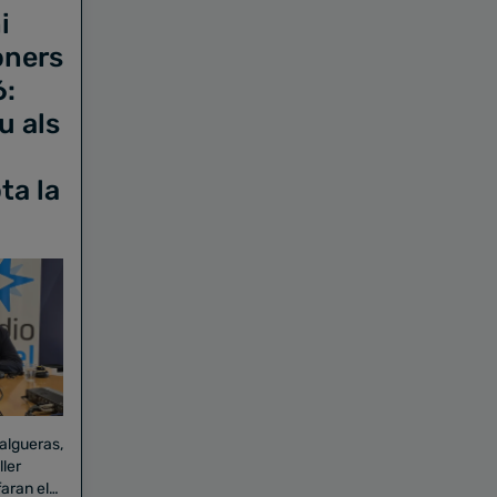
i
oners
6:
u als
ta la
Falgueras,
aran el