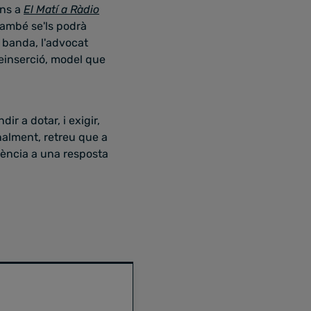
ons a
El Matí a Ràdio
també se'ls podrà
 banda, l'advocat
einserció, model que
r a dotar, i exigir,
nalment, retreu que a
ència a una resposta