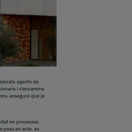
siderats agents de
cionaris i s'encamina
hora, assegura que ja
citat en processos
ho posa en acte, es