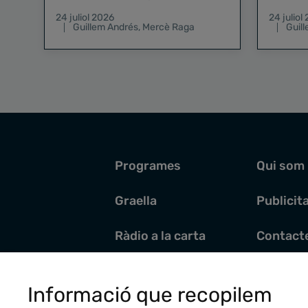
existeix el risc zero
24 juliol 2026
24 juliol
Guillem Andrés
,
Mercè Raga
Guil
Programes
Qui som
Graella
Publicit
Ràdio a la carta
Contact
Pòdcasts
Santoral
Informació que recopilem
Actualitat