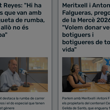
t Reyes: "Hi ha
Meritxell i Anton
s que van amb
Falgueras, preg
iqueta de rumba,
de la Mercè 202
 allò no és
"Volem donar ve
ba"
botiguers i
botigueres de to
vida"
nt destaca la rumba de carrer
Parlem amb Meritxell i Antoni 
nos i el do especial que tenen
els propietaris del centenari Celler
st gènere
Gelida de Sants, que enguany f