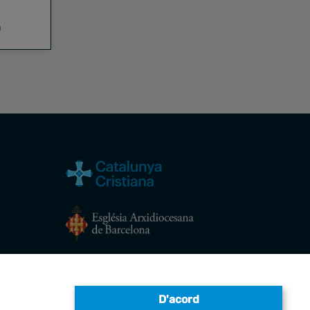
a
Avís legal
D'acord