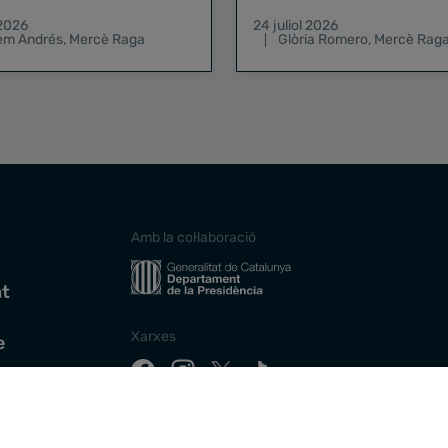
pregó de la Mercè
 2026
24 juliol 2026
lem Andrés
,
Mercè Raga
Glòria Romero
,
Mercè Rag
Amb la col·laboració
at
Xarxes
e
Descarrega la nostra app