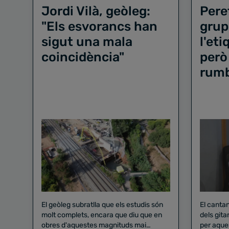
Jordi Vilà, geòleg:
Pere
"Els esvorancs han
grup
sigut una mala
l'et
coincidència"
però
rum
El geòleg subratlla que els estudis són
El canta
molt complets, encara que diu que en
dels gita
obres d'aquestes magnituds mai
per aque