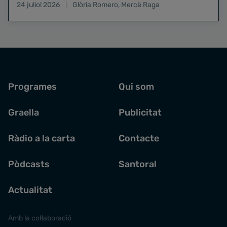
24 juliol 2026
Glòria Romero
,
Mercè Raga
Programes
Qui som
Graella
Publicitat
Ràdio a la carta
Contacte
Pòdcasts
Santoral
Actualitat
Amb la col·laboració