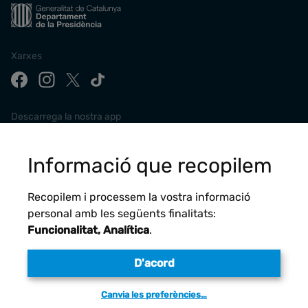
Xarxes
Descarrega la nostra app
Informació que recopilem
Recopilem i processem la vostra informació
personal amb les següents finalitats:
Funcionalitat, Analítica
.
D'acord
Avís legal
Canvia les preferències…