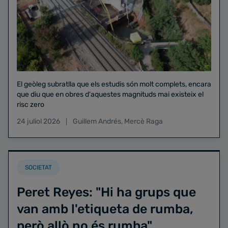
El geòleg subratlla que els estudis són molt complets, encara
que diu que en obres d'aquestes magnituds mai existeix el
risc zero
24 juliol 2026
Guillem Andrés
,
Mercè Raga
SOCIETAT
Peret Reyes: "Hi ha grups que
van amb l'etiqueta de rumba,
però allò no és rumba"