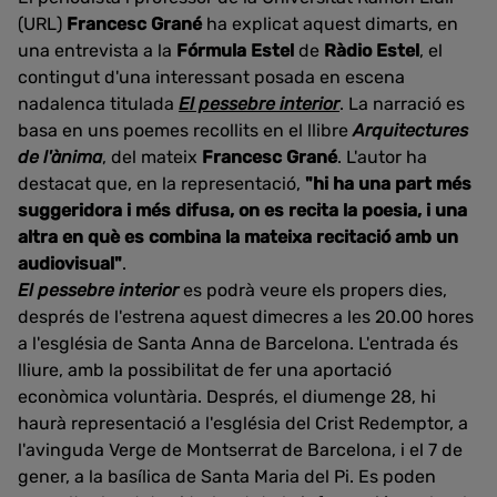
(URL)
Francesc Grané
ha explicat aquest dimarts, en
una entrevista a la
Fórmula Estel
de
Ràdio Estel
, el
contingut d'una interessant posada en escena
nadalenca titulada
El pessebre interior
. La narració es
basa en uns poemes recollits en el llibre
Arquitectures
de l'ànima
, del mateix
Francesc Grané
. L'autor ha
destacat que, en la representació,
"hi ha una part més
suggeridora i més difusa, on es recita la poesia, i una
altra en què es combina la mateixa recitació amb un
audiovisual"
.
El pessebre interior
es podrà veure els propers dies,
després de l'estrena aquest dimecres a les 20.00 hores
a l'església de Santa Anna de Barcelona. L'entrada és
lliure, amb la possibilitat de fer una aportació
econòmica voluntària. Després, el diumenge 28, hi
haurà representació a l'església del Crist Redemptor, a
l'avinguda Verge de Montserrat de Barcelona, i el 7 de
gener, a la basílica de Santa Maria del Pi. Es poden