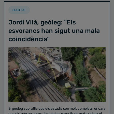
SOCIETAT
Jordi Vilà, geòleg: "Els
esvorancs han sigut una mala
coincidència"
El geòleg subratlla que els estudis són molt complets, encara
que diu que en obres d'aquestes magnituds mai existeix el