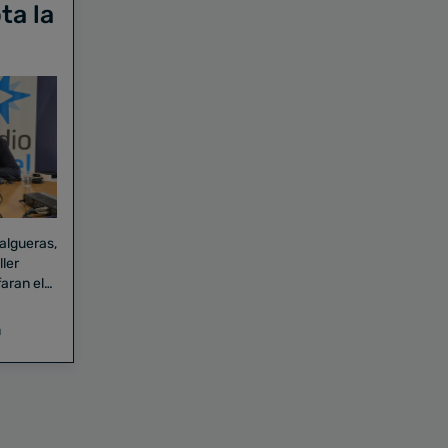
ta la
Falgueras,
aran el
a