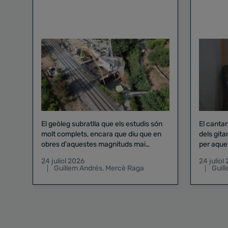
El geòleg subratlla que els estudis són
El canta
molt complets, encara que diu que en
dels gita
obres d'aquestes magnituds mai
per aque
existeix el risc zero
24 juliol 2026
24 juliol
Guillem Andrés
,
Mercè Raga
Guil