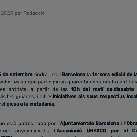
1 20:29 per Redacció
5 de setembre
tindrà lloc a
Barcelona
la
tercera edició de l
obertes en què participaran quaranta comunitats i entitats
es entitats, a partir de les
10h del matí deldissabte i
visites guiades, i altres
iniciatives als seus respectius loca
religiosa a la ciutadania
.
ue està patrocinada per l’
Ajuntamentde Barcelona
i l’
Obra
ercer anyconsecutiu l’
Associació UNESCO per al Diàl