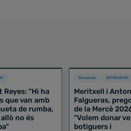
AT
Barcelona
ENTREVISTES
t Reyes: "Hi ha
Meritxell i Anton
s que van amb
Falgueras, preg
iqueta de rumba,
de la Mercè 202
 allò no és
"Volem donar ve
ba"
botiguers i