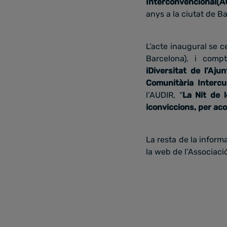
Interconvencional(A
anys a la ciutat de B
L’acte inaugural se c
Barcelona), i comp
iDiversitat de l’Aj
Comunitària Intercul
l’AUDIR, “
La Nit de l
iconviccions, per ac
La resta de la inform
la web de l’Associac