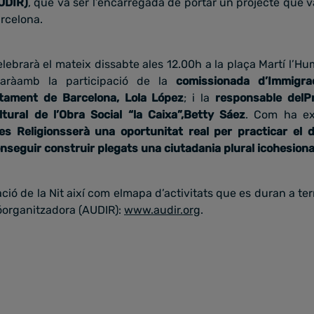
UDIR)
, que va ser l’encarregada de portar un projecte que va
arcelona.
elebrarà el mateix dissabte ales 12.00h a la plaça Martí l’Hum
taràamb la participació de la
comissionada d’Immigraci
untament de Barcelona, Lola López
; i la
responsable delPr
tural de l’Obra Social “la Caixa”,Betty Sáez
. Com ha exp
es Religionsserà una oportunitat real per practicar el d
onseguir construir plegats una ciutadania plural icohesion
ació de la Nit així com elmapa d’activitats que es duran a te
ióorganitzadora (AUDIR):
www.audir.org
.