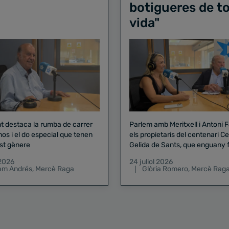
botigueres de to
vida"
nt destaca la rumba de carrer
Parlem amb Meritxell i Antoni 
nos i el do especial que tenen
els propietaris del centenari Celler
st gènere
Gelida de Sants, que enguany f
pregó de la Mercè
 2026
24 juliol 2026
lem Andrés
,
Mercè Raga
Glòria Romero
,
Mercè Rag