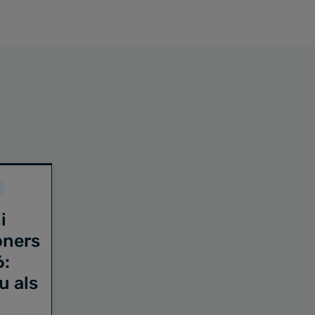
i
oners
6:
u als