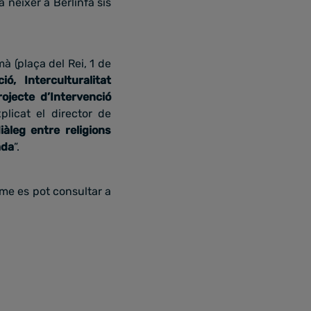
 néixer a Berlínfa sis
à (plaça del Rei, 1 de
ó, Interculturalitat
ojecte d’Intervenció
licat el director de
iàleg entre religions
ada
”.
rme es pot consultar a