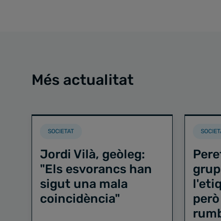
Més actualitat
SOCIETAT
SOCIET
Jordi Vilà, geòleg:
Pere
"Els esvorancs han
grup
sigut una mala
l'et
coincidència"
però
rum