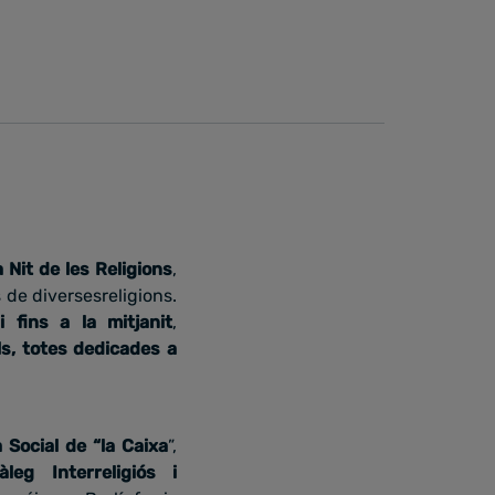
a Nit de les Religions
,
 de diversesreligions.
 fins a la mitjanit
,
ls, totes dedicades a
 Social de “la Caixa
”,
eg Interreligiós i