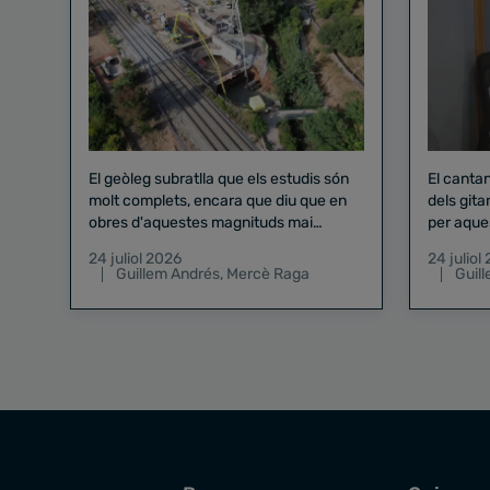
El geòleg subratlla que els estudis són
El canta
molt complets, encara que diu que en
dels gita
obres d'aquestes magnituds mai
per aque
existeix el risc zero
24 juliol 2026
24 juliol
Guillem Andrés
,
Mercè Raga
Guil