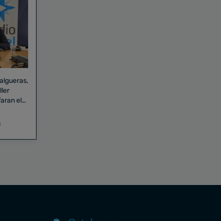
Falgueras,
aran el
a