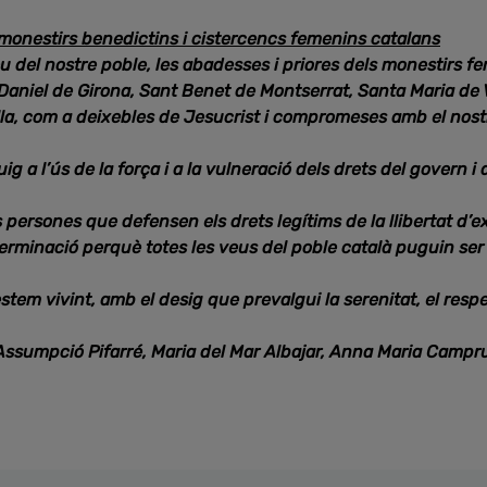
monestirs benedictins i cistercencs femenins catalans
eu del nostre poble, les abadesses i priores dels monestirs 
t Daniel de Girona, Sant Benet de Montserrat, Santa Maria de
la, com a deixebles de Jesucrist i compromeses amb el nost
g a l’ús de la força i a la vulneració dels drets del govern i 
persones que defensen els drets legítims de la llibertat d’ex
erminació perquè totes les veus del poble català puguin ser
tem vivint, amb el desig que prevalgui la serenitat, el respe
ssumpció Pifarré, Maria del Mar Albajar, Anna Maria Camprubí