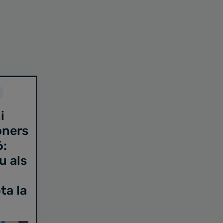
i
oners
6:
u als
ta la