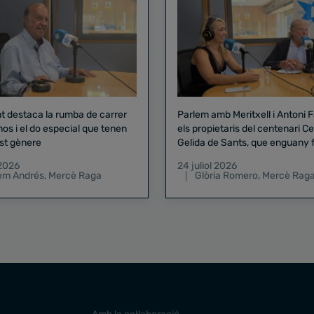
nt destaca la rumba de carrer
Parlem amb Meritxell i Antoni 
nos i el do especial que tenen
els propietaris del centenari Celler
st gènere
Gelida de Sants, que enguany f
pregó de la Mercè
 2026
24 juliol 2026
lem Andrés
,
Mercè Raga
Glòria Romero
,
Mercè Rag