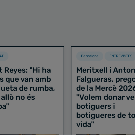
AT
Barcelona
ENTREVISTES
t Reyes: "Hi ha
Meritxell i Anton
s que van amb
Falgueras, preg
iqueta de rumba,
de la Mercè 202
 allò no és
"Volem donar ve
ba"
botiguers i
botigueres de to
vida"