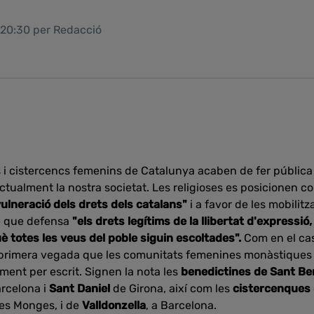
 20:30 per Redacció
 i cistercencs femenins de Catalunya acaben de fer pública
actualment la nostra societat. Les religioses es posicionen c
 vulneració dels drets dels catalans"
i a favor de les mobilit
e que defensa
"els drets legítims de la llibertat d'expressió
è totes les veus del poble siguin escoltades".
Com en el ca
la primera vegada que les comunitats femenines monàstique
ment per escrit. Signen la nota les
benedictines de Sant B
rcelona i
Sant Daniel
de Girona, així com les
cistercenques
les Monges, i de
Valldonzella
, a Barcelona.