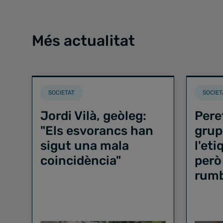
Més actualitat
SOCIETAT
SOCIET
Jordi Vilà, geòleg:
Pere
"Els esvorancs han
grup
sigut una mala
l'et
coincidència"
però
rum