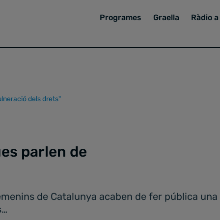
Programes
Graella
Ràdio a 
lneració dels drets"
es parlen de
emenins de Catalunya acaben de fer pública una d
s…