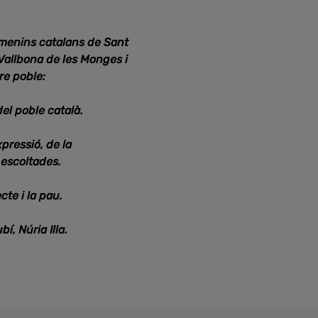
femenins catalans de Sant
 Vallbona de les Monges i
re poble:
del poble català.
pressió, de la
 escoltades.
cte i la pau.
, Núria Illa.