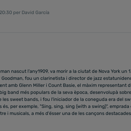
 20:30 per David García
an nascut l'any1909, va morir a la ciutat de Nova York un 1
 Goodman, fou un clarinetista i director de jazz estatuniden
ment amb Glenn Miller i Count Basie, el màxim representant d'
 big band més populars de la seva època, desenvolupà sobre
e les sweet bands, i fou l'iniciador de la coneguda era del s
és, per exemple, "Sing, sing, sing (with a swing)", emprad
tre i musicals, a més d'ésser una de les cançons destacades 