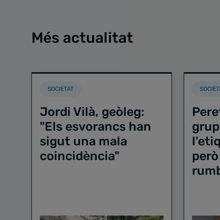
Més actualitat
SOCIETAT
SOCIET
Jordi Vilà, geòleg:
Pere
"Els esvorancs han
grup
sigut una mala
l'et
coincidència"
però
rum