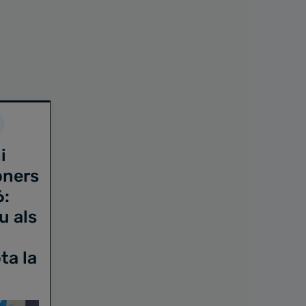
i
oners
6:
u als
ta la