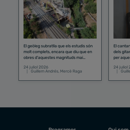
El geòleg subratlla que els estudis són
El canta
molt complets, encara que diu que en
dels gita
obres d'aquestes magnituds mai
per aque
existeix el risc zero
24 juliol 2026
24 juliol
Guillem Andrés
,
Mercè Raga
Guil
Programes
Qui som