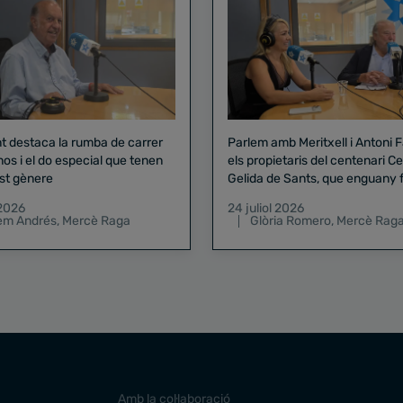
nt destaca la rumba de carrer
Parlem amb Meritxell i Antoni 
nos i el do especial que tenen
els propietaris del centenari Celler
st gènere
Gelida de Sants, que enguany f
pregó de la Mercè
 2026
24 juliol 2026
lem Andrés
,
Mercè Raga
Glòria Romero
,
Mercè Rag
Amb la col·laboració