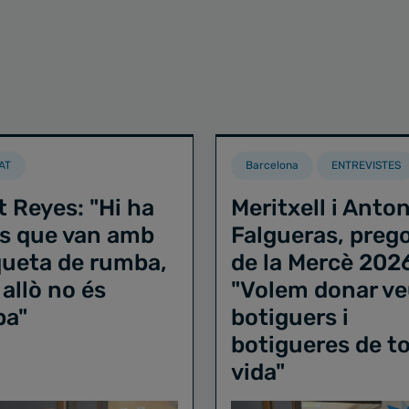
AT
Barcelona
ENTREVISTES
t Reyes: "Hi ha
Meritxell i Anton
s que van amb
Falgueras, preg
iqueta de rumba,
de la Mercè 202
 allò no és
"Volem donar ve
ba"
botiguers i
botigueres de to
vida"