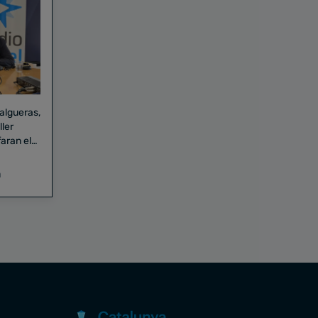
Falgueras,
aran el
a