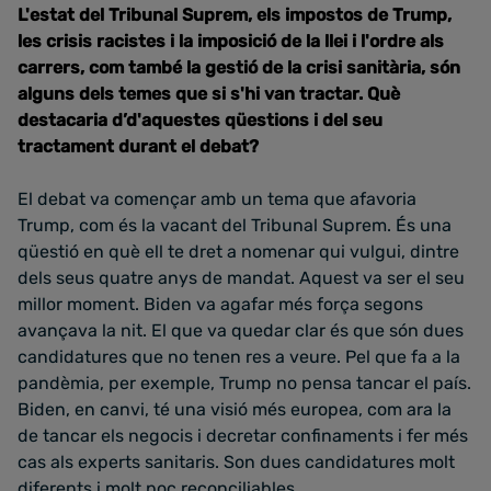
L'estat del Tribunal Suprem, els impostos de Trump,
les crisis racistes i la imposició de la llei i l'ordre als
carrers, com també la gestió de la crisi sanitària, són
alguns dels temes que si s'hi van tractar. Què
destacaria d’d'aquestes qüestions i del seu
tractament durant el debat?
El debat va començar amb un tema que afavoria
Trump, com és la vacant del Tribunal Suprem. És una
qüestió en què ell te dret a nomenar qui vulgui, dintre
dels seus quatre anys de mandat. Aquest va ser el seu
millor moment. Biden va agafar més força segons
avançava la nit. El que va quedar clar és que són dues
candidatures que no tenen res a veure. Pel que fa a la
pandèmia, per exemple, Trump no pensa tancar el país.
Biden, en canvi, té una visió més europea, com ara la
de tancar els negocis i decretar confinaments i fer més
cas als experts sanitaris. Son dues candidatures molt
diferents i molt poc reconciliables.