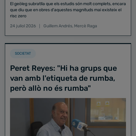
El geòleg subratlla que els estudis són molt complets, encara
que diu que en obres d'aquestes magnituds mai existeix el
risc zero
24 juliol 2026
Guillem Andrés
,
Mercè Raga
SOCIETAT
Peret Reyes: "Hi ha grups que
van amb l'etiqueta de rumba,
però allò no és rumba"