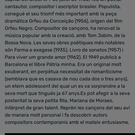
cantautor, compositor i escriptor brasiler. Populista,
conegué el seu triomf més important amb la peça
dramàtica Orfeu da Conceição (1956), origen del film
Orfeu Negro. Compositor de cançons, ha renovat la
música popular amb la creació, amb Tom Jobim, de la
Bossa Nova. Les seves obres poètiques més notables
són Forma e exegese (1935), Livro de sonetos (1957) i
Para viver um grande amor (1962). El 1949 publicà a
Barcelona el llibre Pátria minha. Era un original molt
exuberant, en perpètua necessitat de romanticisme
(semblava que es casava de nou cada dos o tres anys),
un etern adolescent del qual un es va sorprendre a la
seva mort que tingués ja 67 anys.Es pot afegir a la seva
posteritat la seva petita filla, Mariana de Moraes,
intèrpret de gran talent. Reprèn les cançons del seu avi
de manera molt personal i fa descobrir autors
compositors contemporanis amb el mateix entusiasme.