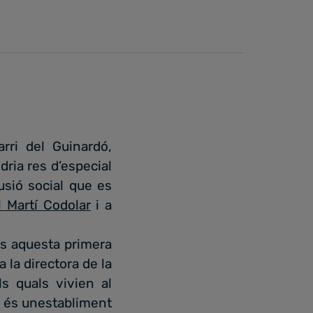
rri del Guinardó,
ria res d’especial
usió social que es
 Martí Codolar
i a
rs aquesta primera
 la directora de la
s quals vivien al
ee és unestabliment