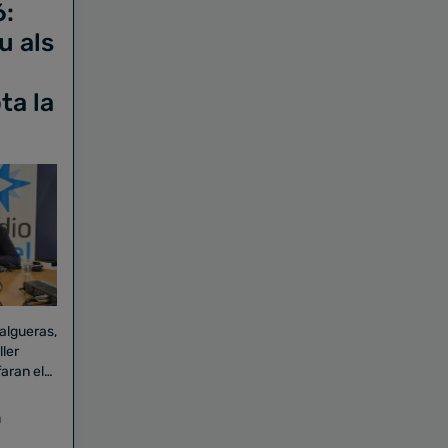
6:
u als
ta la
Falgueras,
aran el
a