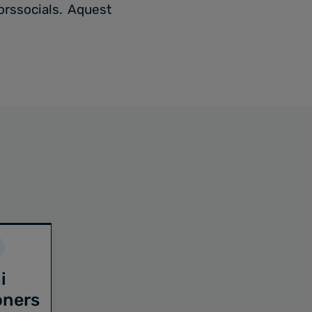
orssocials. Aquest
i
oners