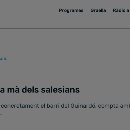
Programes
Graella
Ràdio a 
ians
 la mà dels salesians
a, concretament el barri del Guinardó, compta a
…