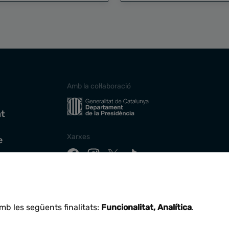
Amb la col·laboració
at
Xarxes
e
Descarrega la nostra app
mb les següents finalitats:
Funcionalitat, Analítica
.