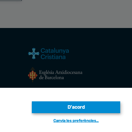
Avís legal
D'acord
Canvia les preferències…