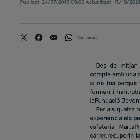
Publicat: 24/07/2018 00:00 Actualitzat: 13/10/2021
Comparteix
Des de mitjan 
compta amb una no
si no fos perquè 
formen i hantroba
la
Fundació Jovent
Per als quatre 
experiència els pe
cafeteria, Marta
carrer,recuperin l