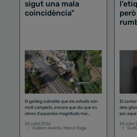
sigut una mala
l'et
coincidència"
però
rum
El geòleg subratlla que els estudis són
El canta
molt complets, encara que diu que en
dels gita
obres d'aquestes magnituds mai
per aque
existeix el risc zero
24 juliol 2026
24 juliol
Guillem Andrés
,
Mercè Raga
Guil