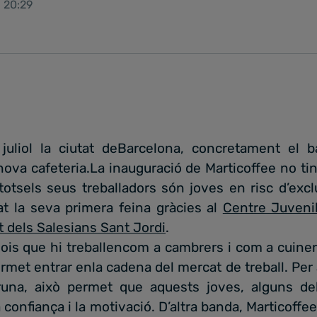
 20:29
juliol la ciutat deBarcelona, concretament el ba
va cafeteria.La inauguració de Marticoffee no tind
totsels seus treballadors són joves en risc d’excl
t la seva primera feina gràcies al
Centre Juvenil
 dels Salesians Sant Jordi
.
nois que hi treballencom a cambrers i com a cuine
rmet entrar enla cadena del mercat de treball. Per a
Pruna, això permet que aquests joves, alguns del
a confiança i la motivació. D’altra banda, Marticoff