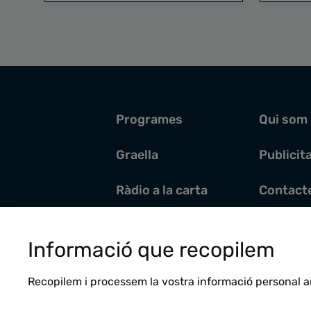
Programes
Qui som
Graella
Publicit
Ràdio a la carta
Contact
Pòdcasts
Santoral
Informació que recopilem
Actualitat
Recopilem i processem la vostra informació personal a