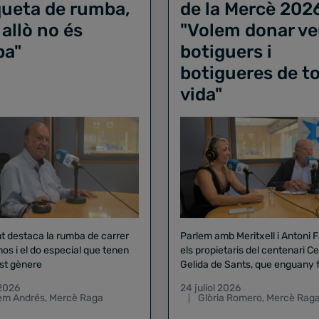
iqueta de rumba,
de la Mercè 202
 allò no és
"Volem donar ve
ba"
botiguers i
botigueres de to
vida"
nt destaca la rumba de carrer
Parlem amb Meritxell i Antoni 
nos i el do especial que tenen
els propietaris del centenari Celler
st gènere
Gelida de Sants, que enguany f
pregó de la Mercè
 2026
24 juliol 2026
lem Andrés
,
Mercè Raga
Glòria Romero
,
Mercè Rag