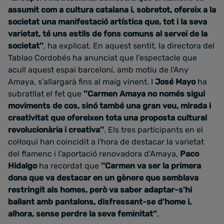
assumit com a cultura catalana i, sobretot, ofereix a la
societat una manifestació artística que, tot i la seva
varietat, té uns estils de fons comuns al servei de la
societat''
, ha explicat. En aquest sentit, la directora del
Tablao Cordobés ha anunciat que l'espectacle que
acull aquest espai barceloní, amb motiu de l'Any
Amaya, s'allargarà fins al maig vinent. I
José Mayo
ha
subratllat el fet que
''Carmen Amaya no només sigui
moviments de cos, sinó també una gran veu, mirada i
creativitat que ofereixen tota una proposta cultural
revolucionària i creativa''
. Els tres participants en el
col·loqui han coincidit a l'hora de destacar la varietat
del flamenc i l'aportació renovadora d'Amaya,
Paco
Hidalgo
ha recordat que
''Carmen va ser la primera
dona que va destacar en un gènere que semblava
restringit als homes, però va saber adaptar-s'hi
ballant amb pantalons, disfressant-se d'home i,
alhora, sense perdre la seva feminitat''
.