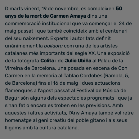
Dimarts vinent, 19 de novembre, es compleixen
50
anys de la mort de Carmen Amaya
dins una
commemoració institucional que va començar el 24 de
maig passat i que també coincideix amb el centenari
del seu naixement. Experts i autoritats definit
unànimement la
bailaora
com una de les artistes
catalanes més importants del segle XX. Una exposició
de la fotògrafa
Colita
i de
Julio Ubiña
al Palau de la
Virreina de Barcelona, una posada en escena de Con
Carmen en la memoria al Tablao Cordobés (Rambla, 5,
de Barcelona) fins al 16 de maig i dues actuacions
flamenques a l'agost passat al Festival de Música de
Begur són alguns dels espectacles programats i que ja
s'han fet o encara es troben en les previsions. Amb
aquestes i altres activitats, l'Any Amaya també vol retre
homenatge al geni creatiu del poble gitano i als seus
lligams amb la cultura catalana.