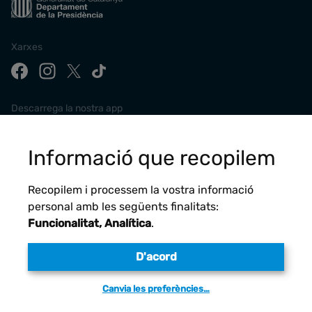
Xarxes
Descarrega la nostra app
Informació que recopilem
Recopilem i processem la vostra informació
personal amb les següents finalitats:
Funcionalitat, Analítica
.
D'acord
Avís legal
Canvia les preferències…