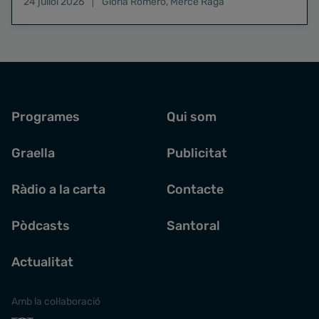
24 juliol 2026
Glòria Romero
,
Mercè Raga
Programes
Qui som
Graella
Publicitat
Ràdio a la carta
Contacte
Pòdcasts
Santoral
Actualitat
Amb la col·laboració