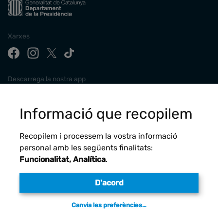
Xarxes
Descarrega la nostra app
Informació que recopilem
Recopilem i processem la vostra informació
personal amb les següents finalitats:
Funcionalitat, Analítica
.
D'acord
Avís legal
Canvia les preferències…