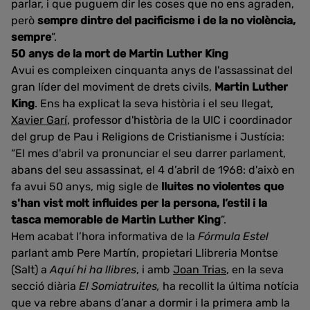
parlar, i que puguem dir les coses que no ens agraden,
però
sempre dintre del pacificisme i de la no violència,
sempre
”.
50 anys de la mort de Martin Luther King
Avui es compleixen cinquanta anys de l'assassinat del
gran líder del moviment de drets civils,
Martin Luther
King
. Ens ha explicat la seva història i el seu llegat,
Xavier Garí
, professor d'història de la UIC i coordinador
del grup de Pau i Religions de Cristianisme i Justícia:
“El mes d'abril va pronunciar el seu darrer parlament,
abans del seu assassinat, el 4 d’abril de 1968: d'això en
fa avui 50 anys, mig sigle de
lluites no violentes que
s'han vist molt influides per la persona, l’estil i la
tasca memorable de Martin Luther King
”.
Hem acabat l’hora informativa de la
Fórmula Estel
parlant amb Pere Martín, propietari Llibreria Montse
(Salt) a
Aquí hi ha llibres
, i amb
Joan Trias
, en la seva
secció diària
El Somiatruites,
ha recollit la última notícia
que va rebre abans d’anar a dormir i la primera amb la