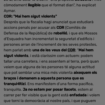
còmodament
llegible
que el format diari”, ha explicat
Aymar.
CDR: "Mai hem sigut violents"
Després que la fiscalia hagi anunciat que estudiarà
accions penals per acusar als
CDR
(Comités de
Defensa de la República) de
rebel·lió
, i que els Mossos
d'Esquadra han incrementat la seguretat d'edificis i
persones arran de l'increment de les seves protestes,
hem parlat amb
una de les veus del
CDR
: “
Mai hem
sigut violents
, i està claríssim com actuem: podem
tallar una carretera, i ens assentem al terra, però quan
veiem que alguna de les persones té alguna actitud
que pot semblar una mica més violenta
aixequem els
braços i demanem a aquesta persona que es
tranqui·litizi
. Ens manifestem d'una forma pacífica,
tranquil·la.
Ja no estem per posar llacets
, estem al
carrer per fer visible que la gent està
enfadada
i volem
que torni la democràcia al nostre país, i que puguem