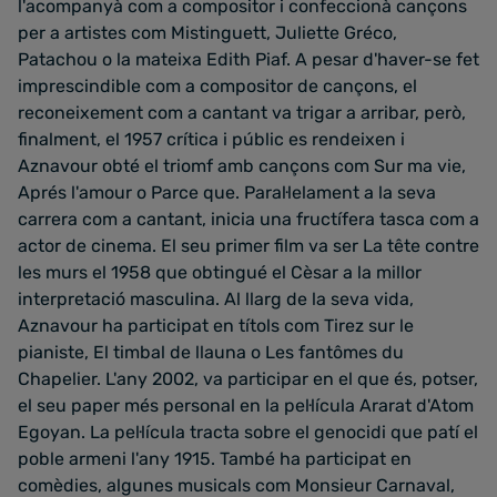
l'acompanyà com a compositor i confeccionà cançons
per a artistes com Mistinguett, Juliette Gréco,
Patachou o la mateixa Edith Piaf. A pesar d'haver-se fet
imprescindible com a compositor de cançons, el
reconeixement com a cantant va trigar a arribar, però,
finalment, el 1957 crítica i públic es rendeixen i
Aznavour obté el triomf amb cançons com Sur ma vie,
Aprés l'amour o Parce que. Paral·lelament a la seva
carrera com a cantant, inicia una fructífera tasca com a
actor de cinema. El seu primer film va ser La tête contre
les murs el 1958 que obtingué el Cèsar a la millor
interpretació masculina. Al llarg de la seva vida,
Aznavour ha participat en títols com Tirez sur le
pianiste, El timbal de llauna o Les fantômes du
Chapelier. L'any 2002, va participar en el que és, potser,
el seu paper més personal en la pel·lícula Ararat d'Atom
Egoyan. La pel·lícula tracta sobre el genocidi que patí el
poble armeni l'any 1915. També ha participat en
comèdies, algunes musicals com Monsieur Carnaval,