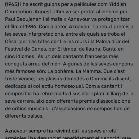
(1965) i ha escrit guions per a pel·lícules com Yiddish
Connection. Aquest últim va ser portat al cinema per
Paul Beoujenah i el mateix Aznavour va protagonitzar
el film el 1986. Com a actor, Aznavour ha rebut premis a
les seves interpretacions, entre els quals es troba el
Cèsar per Les têtes contre les murs i la Palma d'Or del
Festival de Canes, per El timbal de llauna. Canta en
cinc idiomes i és un dels cantants francesos més
coneguts arreu del món. Algunes de les seves cançons
més famoses són: La bohème, La Mamma, Que c'est
triste Venice, Les plaisirs démodés o Comme ils disent,
dedicada al col·lectiu homosexual. Com a cantant i
compositor, ha rebut molts discs d'or i platí al llarg de la
seva carrera, així com diferents premis d'associacions
de crítics musicals i d'associacions de compositors de
diferents països.
Aznavour sempre ha reivindicat les seves arrels
armènies i ha denunciat repetidament el genocidi que