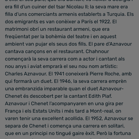
era fill d'un cuiner del tsar Nicolau II; la seva mare era
filla d'uns comerciants armenis establerts a Turquia. Els
dos emigrants es van conèixer a París el 1922. El
matrimoni obrí un restaurant armeni, que era
freqüentat per la bohèmia del teatre i en aquest
ambient van pujar els seus dos fills. El pare d'Aznavour
cantava cançons en el restaurant. Chahnour
començarà la seva carrera com a actor i cantant als
nou anys i aviat emprarà el seu nou nom artístic:
Charles Aznavour. El 1941 coneixerà Pierre Roche, amb
qui formarà un duet. El 1946, la seva carrera emprèn
una embranzida imparable quan el duet Aznavour-
Chenet és descobert per la cantant Edith Piaf.
Aznavour i Chenet l'acompanyaren en una gira per
França i els Estats Units i més tard a Mont-real, on
varen tenir una excel·lent acollida. El 1952, Aznavour se
separa de Chenet i comença una carrera en solitari,
que en un principi no tingué gaire èxit. Però la fortuna