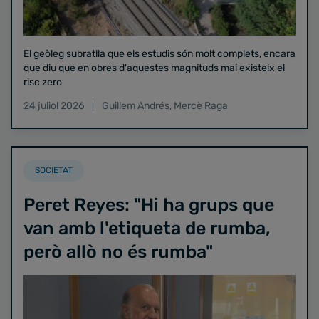
El geòleg subratlla que els estudis són molt complets, encara
que diu que en obres d'aquestes magnituds mai existeix el
risc zero
24 juliol 2026
Guillem Andrés
,
Mercè Raga
SOCIETAT
Peret Reyes: "Hi ha grups que
van amb l'etiqueta de rumba,
però allò no és rumba"