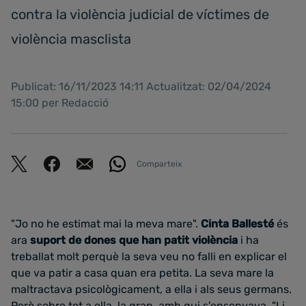
contra la violència judicial de víctimes de
violència masclista
Publicat: 16/11/2023 14:11 Actualitzat: 02/04/2024
15:00 per Redacció
Comparteix
"Jo no he estimat mai la meva mare".
Cinta Ballesté
és
ara
suport de dones que han patit violència
i ha
treballat molt perquè la seva veu no falli en explicar el
que va patir a casa quan era petita. La seva mare la
maltractava psicològicament, a ella i als seus germans.
Però sobre tot a ella, la gran, amb qui s'ensenyava. "Li