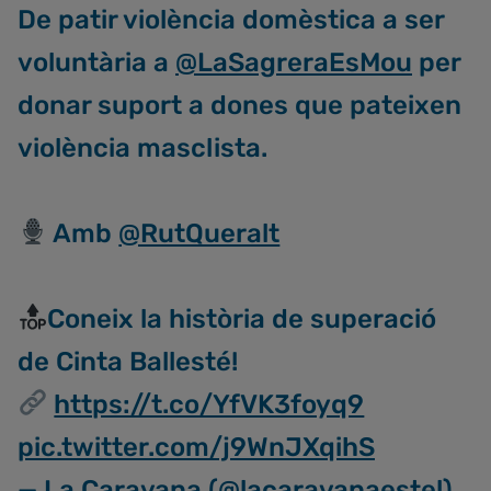
De patir violència domèstica a ser
voluntària a
@LaSagreraEsMou
per
donar suport a dones que pateixen
violència masclista.
Amb
@RutQueralt
Coneix la història de superació
de Cinta Ballesté!
https://t.co/YfVK3foyq9
pic.twitter.com/j9WnJXqihS
— La Caravana (@lacaravanaestel)