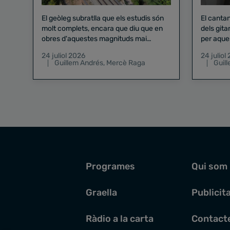
El geòleg subratlla que els estudis són
El canta
molt complets, encara que diu que en
dels gita
obres d'aquestes magnituds mai
per aque
existeix el risc zero
24 juliol 2026
24 juliol
Guillem Andrés
,
Mercè Raga
Guil
Programes
Qui som
Graella
Publicit
Ràdio a la carta
Contact