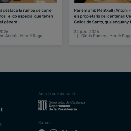
nt destaca la rumba de carrer
Parlem amb Meritxell i Antoni 
nos i el do especial que tenen
els propietaris del centenari Celler
st gènere
Gelida de Sants, que enguany f
pregó de la Mercè
 2026
24 juliol 2026
lem Andrés
,
Mercè Raga
Glòria Romero
,
Mercè Rag
Amb la col·laboració
at
Xarxes
e