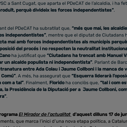
C a Sant Cugat, que aparta el PDeCAT de l’alcaldia, i ha fe
produït, perquè divideix les forces independentistes”
.
itant del PDeCAT ha subratllat que,
“més que mai, les alcaldi
es independentistes”
, mentre que el diputat de Ciutadans 
cta mai amb forces independentistes als municipis perquè,
sposició del procés i no respecten la neutralitat instituciona
 Cano
ha justificat que
“Ciutadans ha trencat amb Manuel Va
 un alcalde populista ni independentista”
. Parlant de Bar
tranatura entre Ada Colau i Jaume Collboni i la manca de v
n Comú”
. A més, ha assegurat que
“Esquerra liderarà l’oposi
 com a tal”
. Finalment,
Florido
ha conclòs que,
“tal i com e
a, la Presidència de la Diputació per a Jaume Collboni, co
ara”
.
programa
El Mirador de l’actualitat
d'aquest dilluns 17 de jun
ments, que marca l’inici d’una nova etapa política, a Catalun