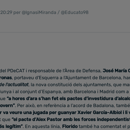
1 20:29 per @IgnasiMiranda / @Educato98
t del PDeCAT i responsable de l'Àrea de Defensa,
José María 
ronas
, portaveu d'Esquerra a l'Ajuntament de Barcelona, han
de l'actualitat
, la nova constitució dels ajuntaments, que mar
alunya i al conjunt d’Espanya, amb Barcelona i Madrid com a
que
“a hores d’ara s’han fet els pactes d’investidura d’alcal
govern”
. Per això, en referència a l’acord de Badalona, tam
r va veure una jugada per guanyar Xavier García-Albiol i li 
at que
“el pacte d’Alex Pastor amb les forces independentist
és legítim”
. En aquesta línia,
Florido
també ha comentat el p