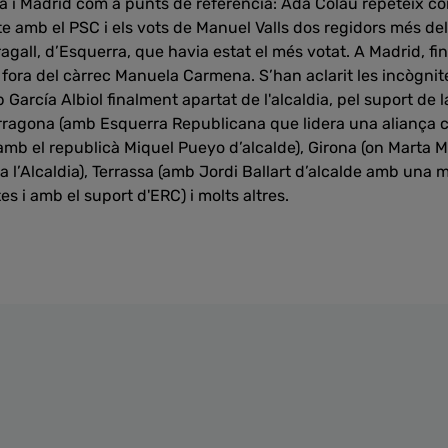
 i Madrid com a punts de referència: Ada Colau repeteix co
te amb el PSC i els vots de Manuel Valls dos regidors més de
gall, d’Esquerra, que havia estat el més votat. A Madrid, fi
 fora del càrrec Manuela Carmena. S’han aclarit les incògnit
arcía Albiol finalment apartat de l'alcaldia, pel suport de la
Tarragona (amb Esquerra Republicana que lidera una aliança c
 (amb el republicà Miquel Pueyo d’alcalde), Girona (on Marta M
 a l’Alcaldia), Terrassa (amb Jordi Ballart d’alcalde amb un
s i amb el suport d'ERC) i molts altres.