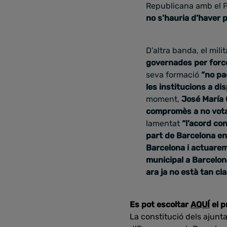
Republicana amb el PS
no s’hauria d’haver 
D’altra banda, el mil
governades per forc
seva formació
“no pa
les institucions a di
moment,
José María
compromès a no votar
lamentat
“l’acord con
part de Barcelona e
Barcelona i actuarem
municipal a Barcelon
ara ja no està tan cl
Es pot escoltar
AQUÍ
el 
La constitució dels ajunta