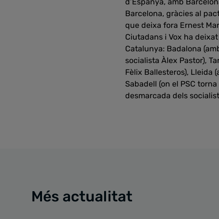
d’Espanya, amb Barcelona
Barcelona, gràcies al pac
que deixa fora Ernest Mara
Ciutadans i Vox ha deixat
Catalunya: Badalona (amb G
socialista Àlex Pastor), 
Fèlix Ballesteros), Lleida
Sabadell (on el PSC torna
desmarcada dels socialiste
Més actualitat