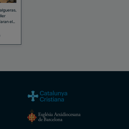
Falgueras,
aran el
a