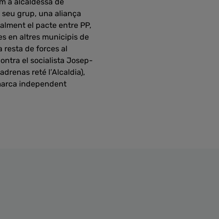
m a alcaldessa de
l seu grup, una aliança
nalment el pacte entre PP,
es en altres municipis de
 resta de forces al
ontra el socialista Josep-
adrenas reté l’Alcaldia),
a marca independent