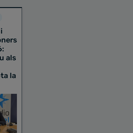
i
oners
6:
u als
ta la