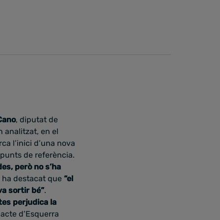
Cano
, diputat de
 analitzat, en el
ca l’inici d’una nova
 punts de referència.
des, però no s’ha
bé ha destacat que
“el
va sortir bé”
.
es perjudica la
acte d’Esquerra