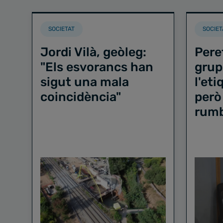
SOCIETAT
SOCIET
Jordi Vilà, geòleg:
Pere
"Els esvorancs han
grup
sigut una mala
l'et
coincidència"
però
rum