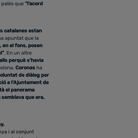
t palès que
“l’acord
es catalanes estan
ha apuntat que la
 en el fons, posen
l”
. En un altre
lls perquè s'havia
celona,
Coronas
ha
oluntat de diàleg per
ció a l’Ajuntament de
stà el panorama
m semblava que era,
y.
ya i al conjunt