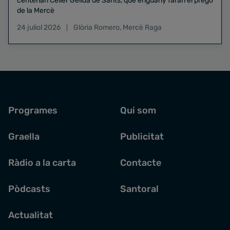
centenari Celler Gelida de Sants, que enguany faran el pregó
de la Mercè
24 juliol 2026
Glòria Romero
,
Mercè Raga
Programes
Qui som
Graella
Publicitat
Ràdio a la carta
Contacte
Pòdcasts
Santoral
Actualitat