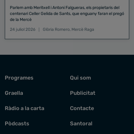
Parlem amb Meritxell i Antoni Falgueras, els propietaris del
centenari Celler Gelida de Sants, que enguany faran el pregó
de la Mercè
24 juliol 2026
Glòria Romero
,
Mercè Raga
Programes
Qui som
Graella
Publicitat
Ràdio a la carta
Contacte
Pòdcasts
Santoral