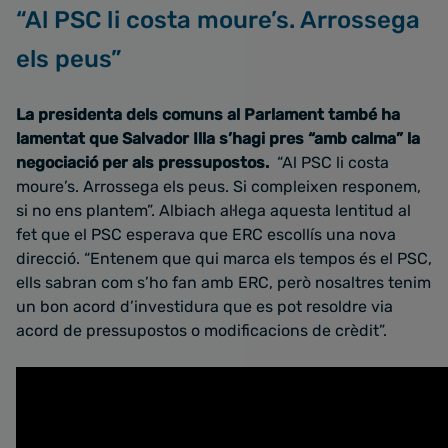
“Al PSC li costa moure’s. Arrossega
els peus”
La presidenta dels comuns al Parlament també ha
lamentat que Salvador Illa s’hagi pres “amb calma” la
negociació per als pressupostos.
“Al PSC li costa
moure’s. Arrossega els peus. Si compleixen responem,
si no ens plantem”. Albiach al·lega aquesta lentitud al
fet que el PSC esperava que ERC escollís una nova
direcció. “Entenem que qui marca els tempos és el PSC,
ells sabran com s’ho fan amb ERC, però nosaltres tenim
un bon acord d’investidura que es pot resoldre via
acord de pressupostos o modificacions de crèdit”.