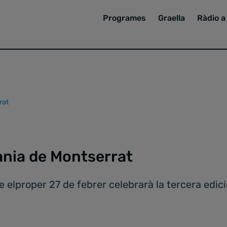
Programes
Graella
Ràdio a 
rat
ania de Montserrat
elproper 27 de febrer celebrarà la tercera edició