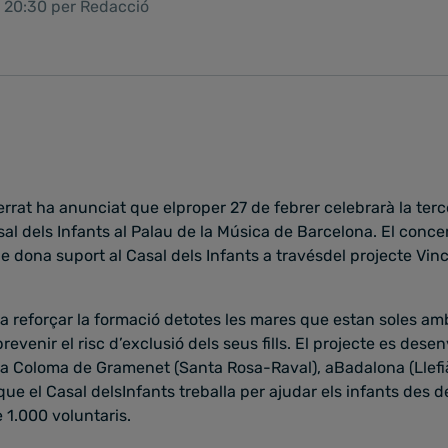
1 20:30 per Redacció
rrat ha anunciat que elproper 27 de febrer celebrarà la terc
sal dels Infants al Palau de la Música de Barcelona. El conce
ue dona suport al Casal dels Infants a travésdel projecte Vinc
 a reforçar la formació detotes les mares que estan soles a
prevenir el risc d’exclusió dels seus fills. El projecte es de
nta Coloma de Gramenet (Santa Rosa-Raval), aBadalona (Llefià)
que el Casal delsInfants treballa per ajudar els infants des d
 1.000 voluntaris.