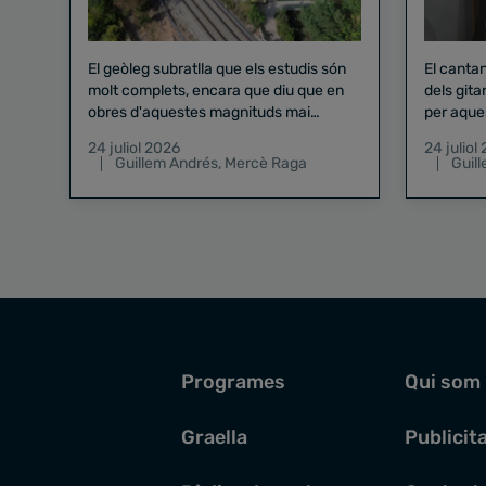
El geòleg subratlla que els estudis són
El canta
molt complets, encara que diu que en
dels gita
obres d'aquestes magnituds mai
per aque
existeix el risc zero
24 juliol 2026
24 juliol
Guillem Andrés
,
Mercè Raga
Guil
Programes
Qui som
Graella
Publicit