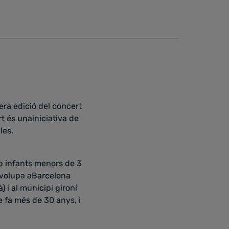
era edició del concert
rt és unainiciativa de
les.
mb infants menors de 3
senvolupa aBarcelona
 i al municipi gironí
e fa més de 30 anys, i