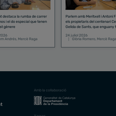
nt destaca la rumba de carrer
Parlem amb Meritxell i Antoni 
nos i el do especial que tenen
els propietaris del centenari Celler
st gènere
Gelida de Sants, que enguany f
pregó de la Mercè
 2026
24 juliol 2026
lem Andrés
,
Mercè Raga
Glòria Romero
,
Mercè Rag
Amb la col·laboració
at
Xarxes