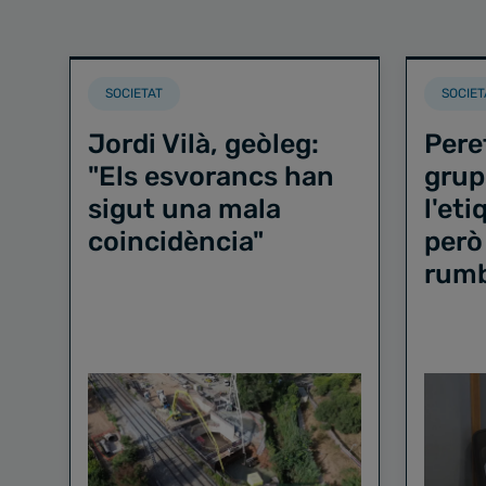
SOCIETAT
SOCIET
Jordi Vilà, geòleg:
Pere
"Els esvorancs han
grup
sigut una mala
l'et
coincidència"
però
rum