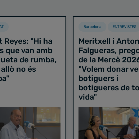
AT
Barcelona
ENTREVISTES
t Reyes: "Hi ha
Meritxell i Anton
s que van amb
Falgueras, preg
iqueta de rumba,
de la Mercè 202
 allò no és
"Volem donar ve
ba"
botiguers i
botigueres de to
vida"