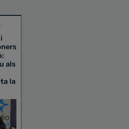
i
oners
6:
u als
ta la