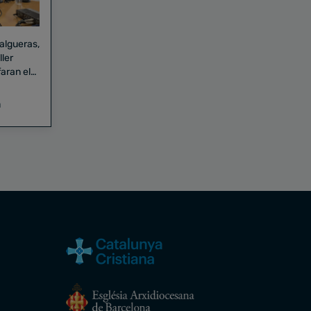
Falgueras,
aran el
a