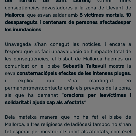
del Torrent de Sant Llorenç
vatenir unes
conseqüències devastadores a la zona de Llevant de
Mallorca
, que esvan saldar amb
5 víctimes mortal
s,
10
desapareguts i centenars de persones afectadesper
les inundacions
.
Unavegada s’han conegut les notícies, i encara a
l’espera que es faci unaavaluació de l’impacte total de
les conseqüències, el bisbat de Mallorca haemès un
comunicat on el bisbe
Sebastià Taltavull
mostra la
seva
consternaciópels efectes de les intenses pluges
,
i explica que s’ha mantingut en
permanentmentcontacte amb els preveres de la zona,
als que ha demanat “
oracions per lesvíctimes i
solidaritat i ajuda cap als afectats
”.
Dela mateixa manera que ho ha fet el bisbe de
Mallorca, altres religiosos de ladiòcesi tampoc no s’han
fet esperar per mostrar el suport als afectats, com ésel