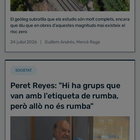
El geòleg subratlla que els estudis són molt complets, encara
que diu que en obres d'aquestes magnituds mai existeix el
risc zero
24 juliol 2026
Guillem Andrés
,
Mercè Raga
SOCIETAT
Peret Reyes: "Hi ha grups que
van amb l'etiqueta de rumba,
però allò no és rumba"