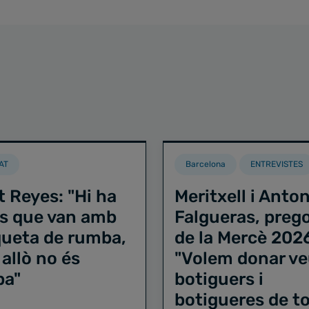
AT
Barcelona
ENTREVISTES
t Reyes: "Hi ha
Meritxell i Anton
s que van amb
Falgueras, preg
iqueta de rumba,
de la Mercè 202
 allò no és
"Volem donar ve
ba"
botiguers i
botigueres de to