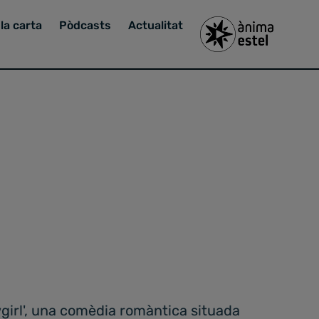
la carta
Pòdcasts
Actualitat
wgirl', una comèdia romàntica situada