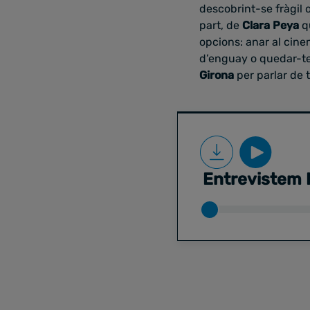
descobrint-se fràgil 
part, de
Clara Peya
qu
opcions: anar al cine
d’enguay o quedar-te 
Girona
per parlar de t
Entrevistem I