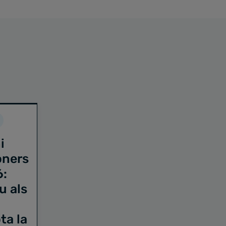
i
oners
6:
u als
ta la