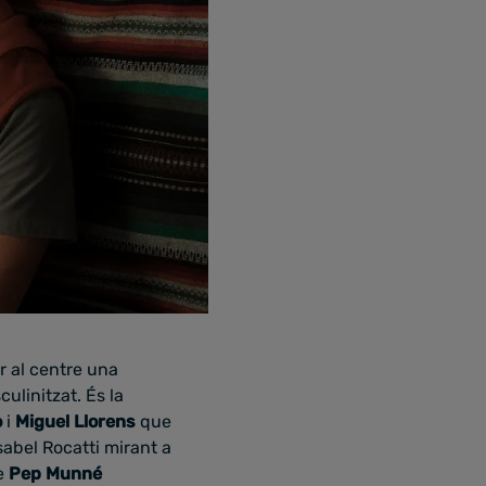
r al centre una
linitzat. És la
o
i
Miguel Llorens
que
sabel Rocatti mirant a
de
Pep Munné