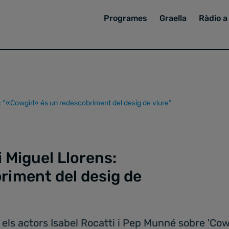
Programes
Graella
Ràdio a 
: “«Cowgirl» és un redescobriment del desig de viure”
i Miguel Llorens:
riment del desig de
 els actors Isabel Rocatti i Pep Munné sobre 'Co