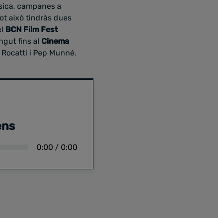
úsica, campanes a
ot això tindràs dues
el
BCN Film Fest
ngut fins al
Cinema
l Rocatti i Pep Munné.
ens
0:00
/
0:00