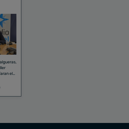
Falgueras,
aran el
a