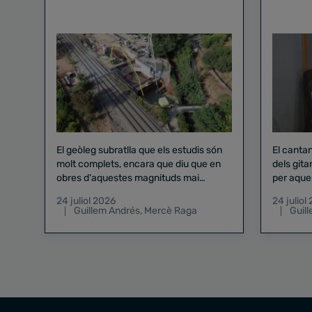
El geòleg subratlla que els estudis són
El canta
molt complets, encara que diu que en
dels gita
obres d'aquestes magnituds mai
per aque
existeix el risc zero
24 juliol 2026
24 juliol
Guillem Andrés
,
Mercè Raga
Guil