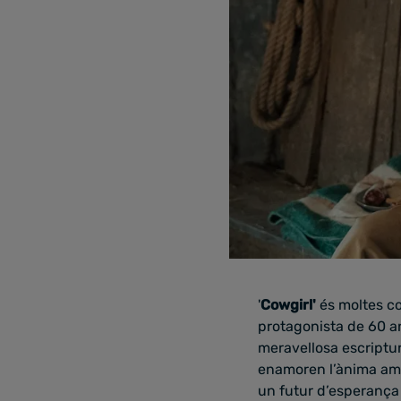
'
Cowgirl'
és moltes co
protagonista de 60 an
meravellosa escriptu
enamoren l’ànima amb 
un futur d’esperança 