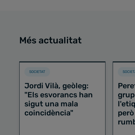
Més actualitat
SOCIETAT
SOCIET
Jordi Vilà, geòleg:
Pere
"Els esvorancs han
grup
sigut una mala
l'et
coincidència"
però
rum