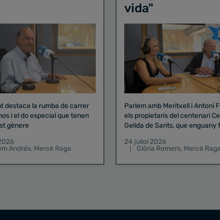
vida"
nt destaca la rumba de carrer
Parlem amb Meritxell i Antoni 
nos i el do especial que tenen
els propietaris del centenari Celler
st gènere
Gelida de Sants, que enguany f
pregó de la Mercè
 2026
24 juliol 2026
lem Andrés
,
Mercè Raga
Glòria Romero
,
Mercè Rag