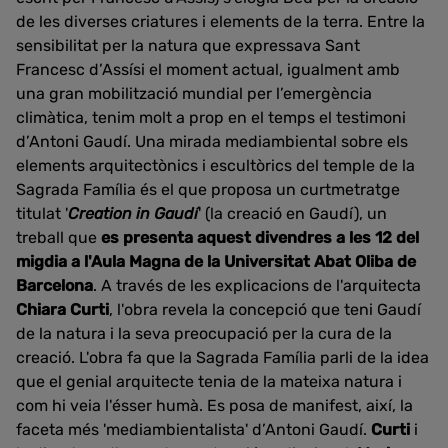
de les diverses criatures i elements de la terra. Entre la
sensibilitat per la natura que expressava Sant
Francesc d’Assísi el moment actual, igualment amb
una gran mobilització mundial per l’emergència
climàtica, tenim molt a prop en el temps el testimoni
d’Antoni Gaudí. Una mirada mediambiental sobre els
elements arquitectònics i escultòrics del temple de la
Sagrada Família és el que proposa un curtmetratge
titulat '
Creation in Gaudí
' (la creació en Gaudí), un
treball que
es presenta aquest divendres a les 12 del
migdia a l'Aula Magna de la Universitat Abat Oliba de
Barcelona
. A través de les explicacions de l'arquitecta
Chiara Curti
, l'obra revela la concepció que teni Gaudí
de la natura i la seva preocupació per la cura de la
creació. L'obra fa que la Sagrada Família parli de la idea
que el genial arquitecte tenia de la mateixa natura i
com hi veia l'ésser humà. Es posa de manifest, així, la
faceta més 'mediambientalista' d’Antoni Gaudí.
Curti
i