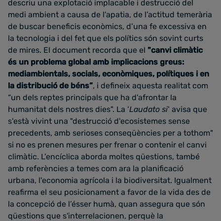
descriu una explotació implacable i destrucció del
medi ambient a causa de l'apatia, de l’actitud temerària
de buscar beneficis econòmics, d’una fe excessiva en
la tecnologia i del fet que els polítics són sovint curts
de mires. El document recorda que el
"canvi climàtic
és un problema global amb implicacions greus:
mediambientals, socials, econòmiques, polítiques i en
la distribució de béns”
, i defineix aquesta realitat com
“un dels reptes principals que ha d'afrontar la
humanitat dels nostres dies". La ‘
Laudato si
’ avisa que
s'està vivint una "destrucció d'ecosistemes sense
precedents, amb serioses conseqüències per a tothom"
si no es prenen mesures per frenar o contenir el canvi
climàtic. L’encíclica aborda moltes qüestions, també
amb referències a temes com ara la planificació
urbana, l'economia agrícola i la biodiversitat. Igualment
reafirma el seu posicionament a favor de la vida des de
la concepció de l’ésser humà, quan assegura que són
qüestions que s'interrelacionen, perquè la