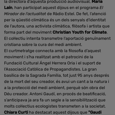
la directora d'aquesta producció audiovisual,
Maria
Laín
, han participat aquest dijous en el programa
El
Mirador de l'actualitat
de Ràdio Estel. De fet, l'atenció
per la qüestió climàtica és un dels senyals d'identitat
de l'autora, una activista climàtica, filòsofa i artista que
forma part del moviment
Christian Youth for Climate
.
El col·lectiu intenta transmetre l'aportació genuïnament
cristiana sobre la cura del medi ambient.
El curtmetratge connecta amb la filosofia d'aquest
moviment i s'ha realitzat amb el patrocini de la
Fundació Cultural Ángel Herrera Oria i el suport de
l'Associació Catòlica de Propagandistes. La gran
basílica de la Sagrada Família, tot just 95 anys després
de la mort del seu creador, és avui un cant a la natura i
a la protecció del medi ambient, perquè són obra del
Déu creador. Antoni Gaudí, en procés de beatificació,
s’anticipava ja ara fa un segle a la sensibilització que
molts col·lectius ecologistes transmeten a la societat.
Chiara Curti
ha destacat aquest dijous que
"Gaudi