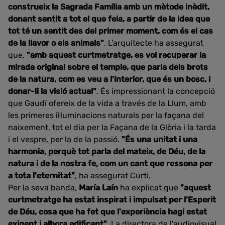
construeix la Sagrada Família amb un mètode inèdit,
donant sentit a tot el que feia, a partir de la idea que
tot té un sentit des del primer moment, com és el cas
de la llavor o els animals"
. L'arquitecte ha assegurat
que,
"amb aquest curtmetratge, es vol recuperar la
mirada original sobre el temple, que parla dels brots
de la natura, com es veu a l'interior, que és un bosc, i
donar-li la visió actual"
. És impressionant la concepció
que Gaudí ofereix de la vida a través de la Llum, amb
les primeres il·luminacions naturals per la façana del
naixement, tot el dia per la Façana de la Glòria i la tarda
i el vespre, per la de la passió.
"És una unitat i una
harmonia, perquè tot parla del mateix, de Déu, de la
natura i de la nostra fe, com un cant que ressona per
a tota l'eternitat"
, ha assegurat Curti.
Per la seva banda,
María Laín
ha explicat que
"aquest
curtmetratge ha estat inspirat i impulsat per l'Esperit
de Déu, cosa que ha fet que l'experiència hagi estat
exigent i alhora edificant"
. La directora de l'audiovisual