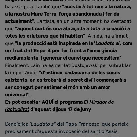
ha assegurat també que
"acostarà tothom a la natura,
a la nostra Mare Terra, força abandonada i ferida
actualment"
. L'artista, en un altre moment, ha destacat
que
"aquest curt és una abraçada a tota la creació i a
totes les criatures que hi habiten"
. A més, ha afirmat
que
"la producció està inspirada en la '
Laudato si
', com
un fruit de l'Esperit per fer front a l'emergència
mediambiental i generar el canvi que necessitem"
.
Finalment, Laín ha esmentat Dostojewski per subratllar
la importància
"d'estimar cadascuna de les coses
existents, on es trobarà el secret diví i començarà a
ser conegut per estimar el món amb un amor
universal"
.
Es pot escoltar
AQUÍ
el programa
El Mirador de
l'actualitat
d'aquest dijous 17 de juny
L’encíclica ‘
Laudato si
’ del Papa Francesc, que parteix
precisament d’aquesta invocació del sant d’Assís,