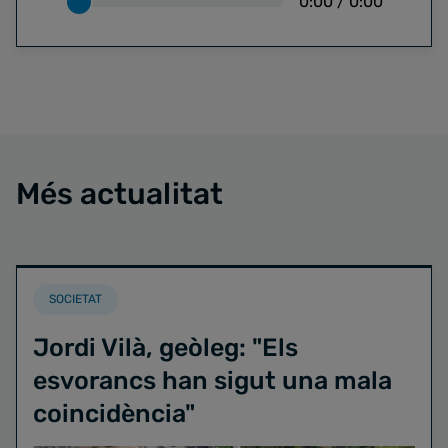
0:00
/
0:00
Més actualitat
SOCIETAT
Jordi Vilà, geòleg: "Els
esvorancs han sigut una mala
coincidència"