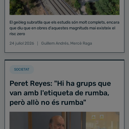
El geòleg subratlla que els estudis són molt complets, encara
que diu que en obres d'aquestes magnituds mai existeix el
risc zero
24 juliol 2026
Guillem Andrés
,
Mercè Raga
SOCIETAT
Peret Reyes: "Hi ha grups que
van amb l'etiqueta de rumba,
però allò no és rumba"