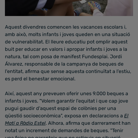
Aquest divendres comencen les vacances escolars i,
amb això, molts infants i joves queden en una situació
de vulnerabilitat. El lleure educatiu pot omplir aquest
buit per educar en valors i apropar infants i joves a la
natura, tal com posa de manifest Fundesplai. Jordi
Álvarez, responsable de la campanya de beques de
l'entitat, afirma que sense aquesta continuïtat a l'estiu,
es perd el benestar emocional.
Així, aquest any preveuen oferir unes 9.000 beques a
infants i joves. "Volem garantir l'equitat i que cap jove
pugui gaudir d'aquest espai de colònies per una
qüestió socioeconòmica", exposa en declaracions a
El
Matí a Ràdio Estel
. Alhora, afirma que darrerament han
notat un increment de demandes de beques. "Tenir
una feina no garanteix que no estiguis en situació