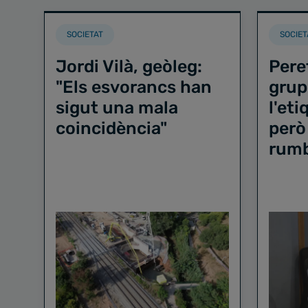
SOCIETAT
SOCIET
Jordi Vilà, geòleg:
Pere
"Els esvorancs han
grup
sigut una mala
l'et
coincidència"
però
rum