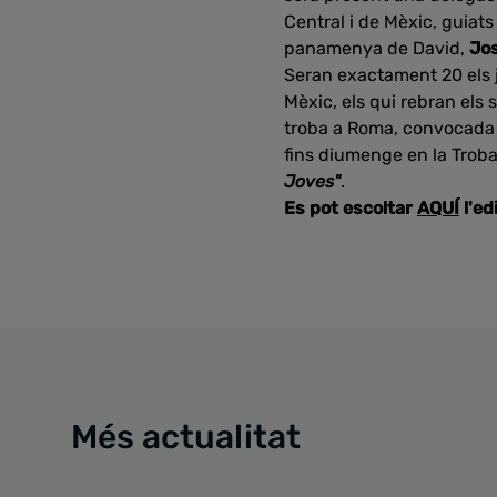
Central i de Mèxic, guiat
panamenya de David,
Jo
Seran exactament 20 els 
Mèxic, els qui rebran els
troba a Roma, convocada pe
fins diumenge en la Trobad
Joves"
.
Es pot escoltar
AQUÍ
l'ed
Més actualitat