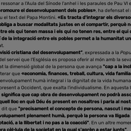
 ressonar a l'Aula del Sínode l'anhel i les paraules de Pau 
 promoure el desenvolupament dels pobles»
, ha defensat el
u el text del Papa Montini.
«Es tracta d'integrar els diversos
obliga a buscar modalitats justes en el compartir, perquè n
re els qui tenen massa i els qui no tenen res, entre el qui d
de la integració entre els pobles permet a la humanitat un
t.
 visió cristiana del desenvolupament”
, expressada a la
Popu
 del servei que l'Església es proposa oferir al món amb la seva
t la dimensió global de la persona que avança
"cap a la inc
iterar que
«economia, finances, treball, cultura, vida familiar
envolupament humà integral i la dignitat de la vida humana,
present a Occident, que exalta l'individualisme. En aquesta
a significa que cap obra de desenvolupament no podrà assol
quell lloc en què Déu és present en nosaltres i parla al nost
a dit que
"precisament el concepte de persona, nascut i mad
olupament plenament humà, perquè la persona va lligada a
otació, a la llibertat i no pas a la coacció"
. En un altre mome
era cèl•lula de la societat en la qual s'aprèn a estar junts"
.