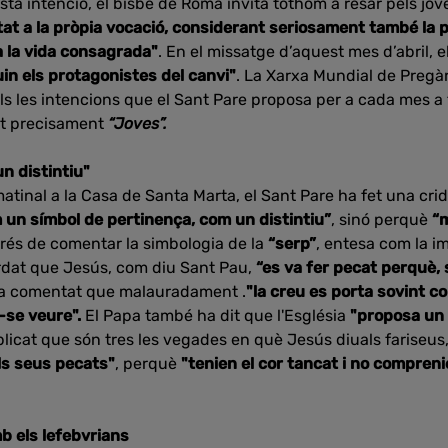
a intenció, el bisbe de Roma invita tothom a resar pels jov
t a la pròpia vocació, considerant seriosament també la po
a la vida consagrada"
. En el missatge d’aquest mes d’abril, e
uin els protagonistes del canvi"
. La Xarxa Mundial de Pregàr
ls les intencions que el Sant Pare proposa per a cada mes a t
lat precisament
“Joves”.
n distintiu"
 matinal a la Casa de Santa Marta, el Sant Pare ha fet una cr
 un símbol de pertinença, com un distintiu”
, sinó perquè
“m
rés de comentar la simbologia de la
“serp”
, entesa com la im
rdat que Jesús, com diu Sant Pau,
“es va fer pecat perquè, s
 comentat que malauradament .
"la creu es porta sovint 
-se veure".
El Papa també ha dit que l'Església
"proposa un 
licat que són tres les vegades en què Jesús diuals fariseus, 
ls seus pecats"
, perquè
"tenien el cor tancat i no compreni
b els lefebvrians