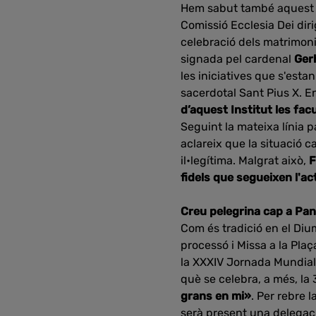
Hem sabut també aquest di
Comissió Ecclesia Dei diri
celebració dels matrimonis
signada pel cardenal
Ger
les iniciatives que s'est
sacerdotal Sant Pius X. E
d’aquest Institut les fa
Seguint la mateixa línia p
aclareix que la situació c
il•legítima. Malgrat això,
F
fidels que segueixen l'act
Creu pelegrina cap a Pa
Com és tradició en el Diu
processó i Missa a la Plaç
la XXXIV Jornada Mundial 
què se celebra, a més, l
grans en mi»
. Per rebre 
serà present una delegac