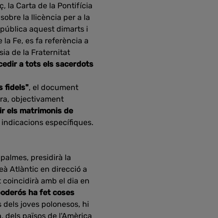
 la Carta de la Pontifícia
obre la llicència per a la
a pública aquest dimarts i
 la Fe, es fa referència a
ia de la Fraternitat
cedir a tots els sacerdots
s fidels"
, el document
ara, objectivament
ir els matrimonis de
 indicacions específiques.
palmes, presidirà la
eà Atlàntic en direcció a
 coincidirà amb el dia en
poderós ha fet coses
s dels joves polonesos, hi
 dels països de l'Amèrica