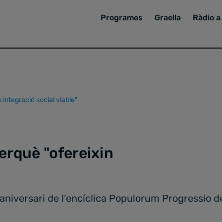
Programes
Graella
Ràdio a 
 integració social viable"
perquè "ofereixin
aniversari de l’encíclica Populorum Progressio d