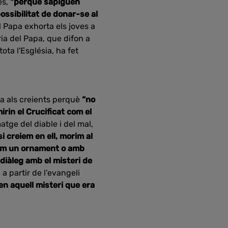
es,
"perquè sàpiguen
ssibilitat de donar-se al
l Papa exhorta els joves a
ia del Papa, que difon a
ota l'Església, ha fet
ida als creients perquè
“no
irin el Crucificat com el
atge del diable i del mal,
i creiem en ell, morim al
com un ornament o amb
diàleg amb el misteri de
a partir de l’evangeli
en aquell misteri que era