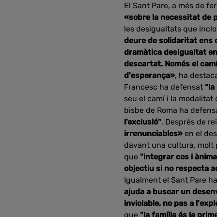
El Sant Pare, a més de fer
«sobre la necessitat de
les desigualtats que inclo
deure de solidaritat ens 
dramàtica desigualtat ent
descartat. Només el camí 
d'esperança»
, ha destaca
Francesc ha defensat
“la
seu el camí i la modalitat
bisbe de Roma ha defensa
l’exclusió"
. Després de re
irrenunciables»
en el des
davant una cultura, molt 
que
"integrar cos i ànim
objectiu si no respecta a
Igualment el Sant Pare h
ajuda a buscar un desenv
inviolable, no pas a l'expl
que
"la família és la prim