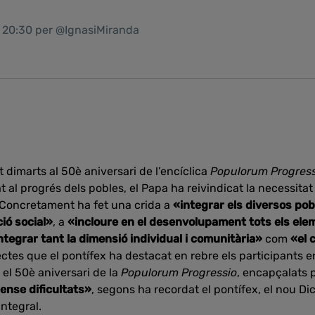
1 20:30 per @IgnasiMiranda
 dimarts al 50è aniversari de l’encíclica
Populorum Progress
 al progrés dels pobles, el Papa ha reivindicat la necessitat
oncretament ha fet una crida a
«integrar els diversos pob
ió social»
, a
«incloure en el desenvolupament tots els ele
ntegrar tant la dimensió individual i comunitària»
com
«el 
ctes que el pontífex ha destacat en rebre els participants e
 el 50è aniversari de la
Populorum Progressio
, encapçalats 
ense dificultats»
, segons ha recordat el pontífex, el nou Dic
ntegral.