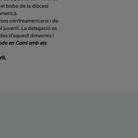
, el bisbe de la diòcesi
eamericà.
ïsos centreamericans i de
 juvenil. La delegació es
r des d'aquest dimecres i
node en Camí amb els
il.