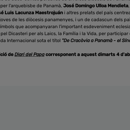
s per l'arquebisbe de Panamà,
José Domingo Ulloa Mendieta
sé Luis Lacunza Maestrojuán
i altres prelats del país centr
joves de les diòcesis panamenyes, i un de cadascun dels pa
 símbols que acompanyaran l'important esdeveniment eclesial
l Dicasteri per als Laics, la Família i la Vida, per participa
a Internacional sota el títol
"De Cracòvia a Panamà - el Sí
ició de
Diari del Papa
corresponent a aquest dimarts 4 d'abr