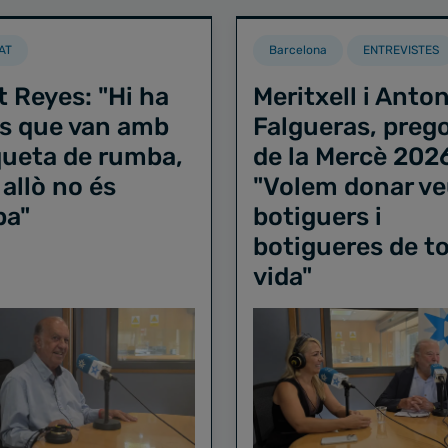
AT
Barcelona
ENTREVISTES
t Reyes: "Hi ha
Meritxell i Anton
s que van amb
Falgueras, preg
iqueta de rumba,
de la Mercè 202
 allò no és
"Volem donar ve
ba"
botiguers i
botigueres de to
vida"