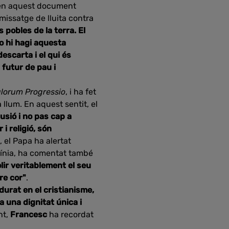
VI en aquest document
 missatge de lluita contra
 pobles de la terra. El
o hi hagi aquesta
escarta i el qui és
 futur de pau i
lorum Progressio
, i ha fet
 llum. En aquest sentit, el
lusió i no pas cap a
 i religió, són
 el Papa ha alertat
 línia, ha comentat també
ir veritablement el seu
re cor"
.
urat en el cristianisme,
 una dignitat única i
nt,
Francesc
ha recordat