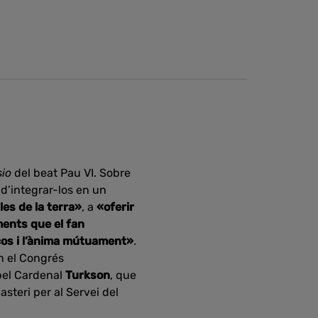
io
del beat Pau VI. Sobre
 d’integrar-los en un
les de la terra»
, a
«oferir
ments que el fan
cos i l’ànima mútuament»
.
n el Congrés
pel Cardenal
Turkson
, que
asteri per al Servei del