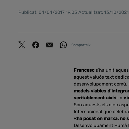
Publicat: 04/04/2017 19:05 Actualitzat: 13/10/202
Comparteix
Francesc
s’ha unit aquest
aquest valuós text dedicat
desenvolupament comú. C
models viables d'integrac
veritablement així»
i a
«i
Són aquests els cinc aspe
Internacional que celebra
«ha posat en marxa, no s
Desenvolupament Humà I