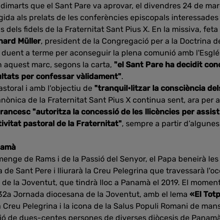
marts que el Sant Pare va aprovar, el divendres 24 de març,
gida als prelats de les conferències episcopals interessades s
 dels fidels de la Fraternitat Sant Pius X. En la missiva, fet
hard Müller
, president de la Congregació per a la Doctrina de
an duent a terme per aconseguir la plena comunió amb l'Esglés
n aquest marc, segons la carta,
"el Sant Pare ha decidit con
cultats per confessar vàlidament"
.
astoral i amb l'objectiu de
"tranquil•litzar la consciència del
anònica de la Fraternitat Sant Pius X continua sent, ara per 
rancesc "autoritza la concessió de les llicències per assist
ivitat pastoral de la Fraternitat"
, sempre a partir d’algunes
namà
menge de Rams i de la Passió del Senyor, el Papa beneirà les 
a de Sant Pere i lliurarà la Creu Pelegrina que travessarà l'oc
de la Joventut, que tindrà lloc a Panamà el 2019. El moment
a 32a Jornada diocesana de la Joventut, amb el lema
«El Tot
la Creu Pelegrina i la icona de la Salus Populi Romani de man
ió de dues-centes persones de diverses diòcesis de Panamà,