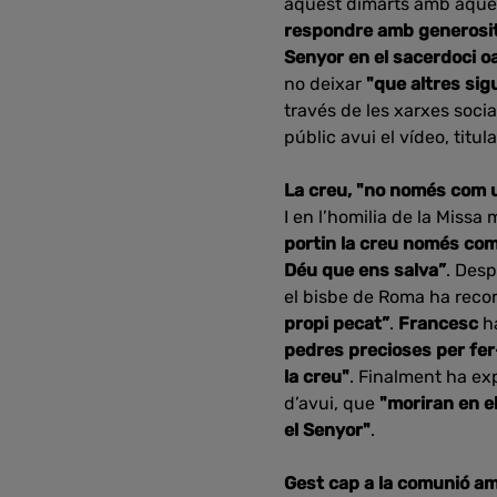
aquest dimarts amb aquest
respondre amb generosita
Senyor en el sacerdoci o
no deixar
"que altres sig
través de les xarxes socia
públic avui el vídeo, titu
La creu, "no només com u
I en l’homilia de la Missa
portin la creu només com
Déu que ens salva”
. Desp
el bisbe de Roma ha reco
propi pecat”
.
Francesc
ha
pedres precioses per fer
la creu"
. Finalment ha exp
d’avui, que
"moriran en e
el Senyor"
.
Gest cap a la comunió am