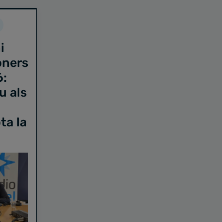
i
oners
6:
u als
ta la