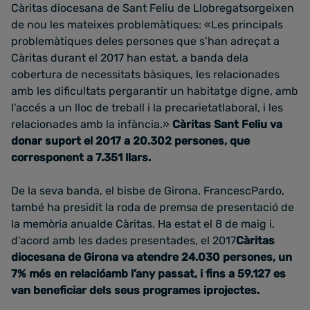
Càritas diocesana de Sant Feliu de Llobregatsorgeixen
de nou les mateixes problemàtiques: «Les principals
problemàtiques deles persones que s’han adreçat a
Càritas durant el 2017 han estat, a banda dela
cobertura de necessitats bàsiques, les relacionades
amb les dificultats pergarantir un habitatge digne, amb
l’accés a un lloc de treball i la precarietatlaboral, i les
relacionades amb la infància.»
Càritas Sant Feliu va
donar suport el 2017 a 20.302 persones, que
corresponent a 7.351 llars.
De la seva banda, el bisbe de Girona, FrancescPardo,
també ha presidit la roda de premsa de presentació de
la memòria anualde Càritas. Ha estat el 8 de maig i,
d’acord amb les dades presentades, el 2017
Càritas
diocesana de Girona va atendre 24.030 persones, un
7% més en relacióamb l’any passat, i fins a 59.127 es
van beneficiar dels seus programes iprojectes.