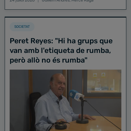
24 juliol 2026
Guillem Andrés
,
Mercè Raga
SOCIETAT
Peret Reyes: "Hi ha grups que
van amb l'etiqueta de rumba,
però allò no és rumba"