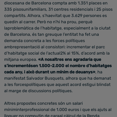
diocesana de Barcelona compta amb 1.351 places en
335 pisosunifamiliars, 31 centres residencials i 25 pisos
compartits. Alhora, s’haevitat que 3.629 persones es
quedin al carrer. Però no n’hi ha prou, perquè
laproblemàtica de l’habitatge, especialment a la ciutat
de Barcelona, és tan greuque l’entitat ha fet una
demanda concreta a les forces polítiques
ambrepresentació al consistori: incrementar el parc
d’habitatge social de l’actual2% al 15%, d’acord amb la
mitjana europea.
«A nosaltres ens agradaria que
s’incrementésen 1.500-2.000 el nombre d’habitatges
cada any, i això durant un mínim de deuanys»
, ha
manifestat Salvador Busquets, alhora que ha demanat
a les forcespolítiques que aquest acord estigui blindat
al marge de discussions polítiques.
Altres propostes concretes són un salari
míniminterprofessional de 1.000 euros i que els ajuts al
lloguer no computin de caraal càlcul de la Renda