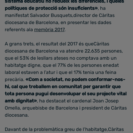
sistema educatiu no redueix les diferències, i queles
polítiques de protecció són insuficients»
, ha
manifestat Salvador Busquets,director de Càritas
diocesana de Barcelona, en presentar les dades
referents ala
memòria 2017
.
A grans trets, el resultat del 2017 és queCàritas
diocesana de Barcelona va atendre 22.635 persones,
que el 53% de lesllars ateses no comptava amb un
habitatge digne, que el 77% de les persones enedat
laboral estaven a l’atur i que el 17% tenia una feina
precària.
«Com a societat, no podem conformar-nos-
hi, cal que treballem en comunitat per garantir que
tota persona pugui desenvolupar el seu projecte vital
amb dignitat»
, ha destacat el cardenal Joan Josep
Omella, arquebisbe de Barcelona i president de Càritas
diocesana.
Davant de la problemàtica greu de l’habitatge,Càritas