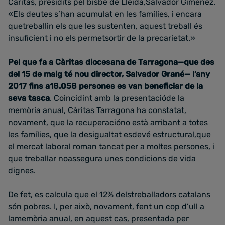
Càritas, presidits pel bisbe de Lleida,Salvador Giménez.
«Els deutes s’han acumulat en les famílies, i encara
quetreballin els que les sustenten, aquest treball és
insuficient i no els permetsortir de la precarietat.»
Pel que fa a Càritas diocesana de Tarragona—que des
del 15 de maig té nou director, Salvador Grané— l’any
2017 fins a18.058 persones es van beneficiar de la
seva tasca
. Coincidint amb la presentacióde la
memòria anual, Càritas Tarragona ha constatat,
novament, que la recuperacióno està arribant a totes
les famílies, que la desigualtat esdevé estructural,que
el mercat laboral roman tancat per a moltes persones, i
que treballar noassegura unes condicions de vida
dignes.
De fet, es calcula que el 12% delstreballadors catalans
són pobres. I, per això, novament, fent un cop d’ull a
lamemòria anual, en aquest cas, presentada per