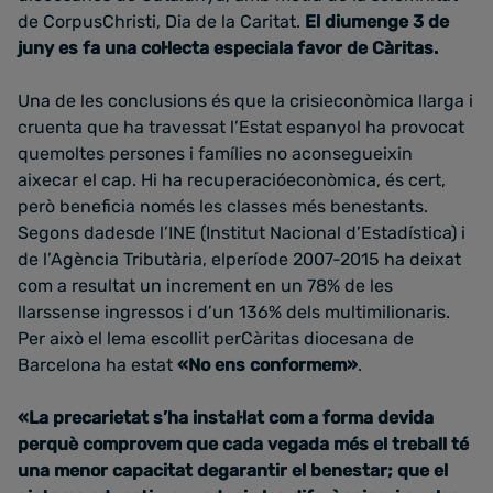
de CorpusChristi, Dia de la Caritat.
El diumenge 3 de
juny es fa una col·lecta especiala favor de Càritas.
Una de les conclusions és que la crisieconòmica llarga i
cruenta que ha travessat l’Estat espanyol ha provocat
quemoltes persones i famílies no aconsegueixin
aixecar el cap. Hi ha recuperacióeconòmica, és cert,
però beneficia només les classes més benestants.
Segons dadesde l’INE (Institut Nacional d’Estadística) i
de l’Agència Tributària, elperíode 2007-2015 ha deixat
com a resultat un increment en un 78% de les
llarssense ingressos i d’un 136% dels multimilionaris.
Per això el lema escollit perCàritas diocesana de
Barcelona ha estat
«No ens conformem»
.
«La precarietat s’ha instal·lat com a forma devida
perquè comprovem que cada vegada més el treball té
una menor capacitat degarantir el benestar; que el