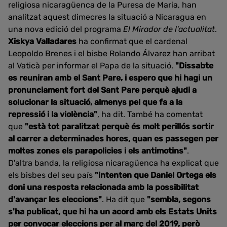
religiosa nicaragüenca de la Puresa de Maria, han
analitzat aquest dimecres la situació a Nicaragua en
una nova edició del programa
El Mirador de l'actualitat
.
Xiskya Valladares
ha confirmat que el cardenal
Leopoldo Brenes i el bisbe Rolando Álvarez han arribat
al Vaticà per informar el Papa de la situació.
"Dissabte
es reuniran amb el Sant Pare, i espero que hi hagi un
pronunciament fort del Sant Pare perquè ajudi a
solucionar la situació, almenys pel que fa a la
repressió i la violència"
, ha dit. També ha comentat
que
"està tot paralitzat perquè és molt perillós sortir
al carrer a determinades hores, quan es passegen per
moltes zones els parapolicies i els antimotins"
.
D'altra banda, la religiosa nicaragüenca ha explicat que
els bisbes del seu país
"intenten que Daniel Ortega els
doni una resposta relacionada amb la possibilitat
d'avançar les eleccions"
. Ha dit que
"sembla, segons
s'ha publicat, que hi ha un acord amb els Estats Units
per convocar eleccions per al març del 2019, però