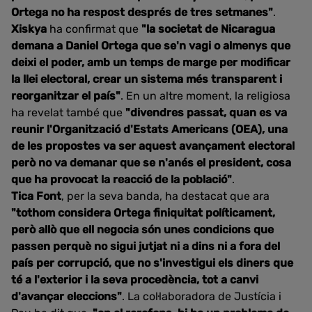
Ortega no ha respost després de tres setmanes"
.
Xiskya
ha confirmat que
"la societat de Nicaragua
demana a Daniel Ortega que se'n vagi o almenys que
deixi el poder, amb un temps de marge per modificar
la llei electoral, crear un sistema més transparent i
reorganitzar el país"
. En un altre moment, la religiosa
ha revelat també que
"divendres passat, quan es va
reunir l'Organització d'Estats Americans (OEA), una
de les propostes va ser aquest avançament electoral
però no va demanar que se n'anés el president, cosa
que ha provocat la reacció de la població"
.
Tica Font
, per la seva banda, ha destacat que ara
"tothom considera Ortega finiquitat políticament,
però allò que ell negocia són unes condicions que
passen perquè no sigui jutjat ni a dins ni a fora del
país per corrupció, que no s'investigui els diners que
té a l'exterior i la seva procedència, tot a canvi
d'avançar eleccions"
. La col·laboradora de Justícia i