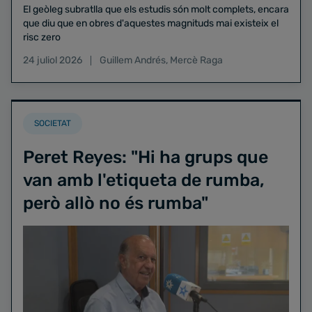
El geòleg subratlla que els estudis són molt complets, encara
que diu que en obres d'aquestes magnituds mai existeix el
risc zero
24 juliol 2026
Guillem Andrés
,
Mercè Raga
SOCIETAT
Peret Reyes: "Hi ha grups que
van amb l'etiqueta de rumba,
però allò no és rumba"