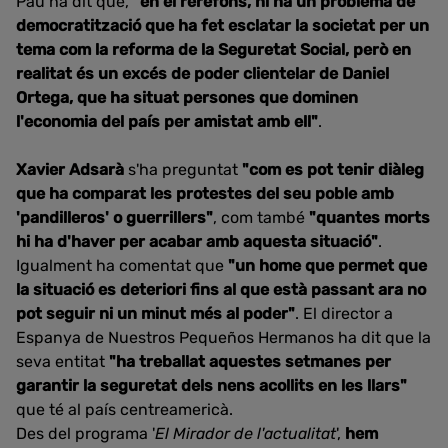
Pau ha dit que,
"en el rerefons, hi ha un problema de
democratització que ha fet esclatar la societat per un
tema com la reforma de la Seguretat Social, però en
realitat és un excés de poder clientelar de Daniel
Ortega, que ha situat persones que dominen
l'economia del país per amistat amb ell"
.
Xavier Adsarà
s'ha preguntat
"com es pot tenir diàleg
que ha comparat les protestes del seu poble amb
'pandilleros' o guerrillers"
, com també
"quantes morts
hi ha d'haver per acabar amb aquesta situació"
.
Igualment ha comentat que
"un home que permet que
la situació es deteriori fins al que està passant ara no
pot seguir ni un minut més al poder"
. El director a
Espanya de Nuestros Pequeños Hermanos ha dit que la
seva entitat
"ha treballat aquestes setmanes per
garantir la seguretat dels nens acollits en les llars"
que té al país centreamericà.
Des del programa '
El Mirador de l'actualitat
',
hem