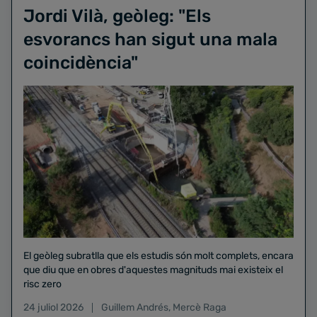
Jordi Vilà, geòleg: "Els
esvorancs han sigut una mala
coincidència"
El geòleg subratlla que els estudis són molt complets, encara
que diu que en obres d'aquestes magnituds mai existeix el
risc zero
24 juliol 2026
Guillem Andrés
,
Mercè Raga