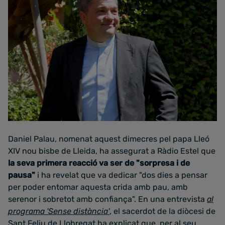
Daniel Palau, nomenat aquest dimecres pel papa Lleó
XIV nou bisbe de Lleida, ha assegurat a Ràdio Estel que
la seva primera reacció va ser de "sorpresa i de
pausa"
i ha revelat que va dedicar "dos dies a pensar
per poder entomar aquesta crida amb pau, amb
serenor i sobretot amb confiança". En una entrevista
al
programa 'Sense distància'
, el sacerdot de la diòcesi de
Sant Feliu de Llobregat ha explicat que, per al seu