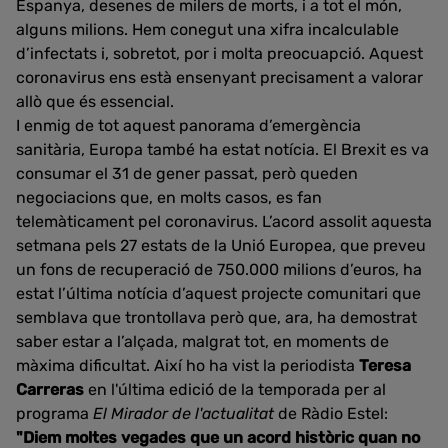
Espanya, desenes de milers de morts, i a tot el món,
alguns milions. Hem conegut una xifra incalculable
d’infectats i, sobretot, por i molta preocuapció. Aquest
coronavirus ens està ensenyant precisament a valorar
allò que és essencial.
I enmig de tot aquest panorama d’emergència
sanitària, Europa també ha estat notícia. El Brexit es va
consumar el 31 de gener passat, però queden
negociacions que, en molts casos, es fan
telemàticament pel coronavirus. L’acord assolit aquesta
setmana pels 27 estats de la Unió Europea, que preveu
un fons de recuperació de 750.000 milions d’euros, ha
estat l’última notícia d’aquest projecte comunitari que
semblava que trontollava però que, ara, ha demostrat
saber estar a l’alçada, malgrat tot, en moments de
màxima dificultat. Així ho ha vist la periodista
Teresa
Carreras
en l'última edició de la temporada per al
programa
El Mirador de l'actualitat
de Ràdio Estel:
"Diem moltes vegades que un acord històric quan no