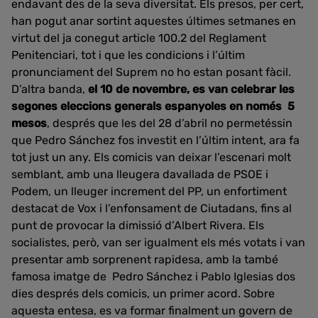
endavant des de la seva diversitat. Els presos, per cert,
han pogut anar sortint aquestes últimes setmanes en
virtut del ja conegut article 100.2 del Reglament
Penitenciari, tot i que les condicions i l’últim
pronunciament del Suprem no ho estan posant fàcil.
D’altra banda,
el 10 de novembre, es van celebrar les
segones eleccions generals espanyoles en només 5
mesos
, després que les del 28 d’abril no permetéssin
que Pedro Sánchez fos investit en l’últim intent, ara fa
tot just un any. Els comicis van deixar l’escenari molt
semblant, amb una lleugera davallada de PSOE i
Podem, un lleuger increment del PP, un enfortiment
destacat de Vox i l’enfonsament de Ciutadans, fins al
punt de provocar la dimissió d’Albert Rivera. Els
socialistes, però, van ser igualment els més votats i van
presentar amb sorprenent rapidesa, amb la també
famosa imatge de Pedro Sánchez i Pablo Iglesias dos
dies després dels comicis, un primer acord. Sobre
aquesta entesa, es va formar finalment un govern de