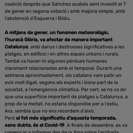
coalició després que Sánchez acabés sent investit el 7
de gener en segona votació i amb majoria simple, amb
l’abstenció d’Esquerra i Bildu.
A mitjans de gener, un fenomen meteorològic,
l’huracà Glòria, va afectar de manera important
Catalunya
, amb danys i destrosses significatives a les
platges, en edificis i en altres espais urbans i rurals.
També va haver-hi algunes pèrdues humanes
clarament relacionades amb el temporal. Durant una
setmana aproximadament, els catalans vam patir un
avís molt lligat, segons els experts i bona part de la
societat, a l’emergència climàtica. Per cert, se’ns va dir
que una superfície important de platges a Catalunya, a
prop de la meitat, no estaria disponible per a l’estiu.
Ara, sembla que no ens recordem d’això.
Però
el fet més significatiu d’aquesta temporada,
sens dubte, és el Covid-19
. A finals de desembre, es va
començar a informar des de la Xina sobre l’arribada