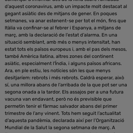
d’aquest coronavirus, amb un impacte molt destacat al
gegant asiàtic des de mitjans de gener. En poques
setmanes, va anar estenent-se per tot el món, fins que
Itàlia va confinar-se al febrer i Espanya, a mitjans de
març, amb la declaració de l’estat d’alarma. En una
situació semblant, amb més o menys intensitat, han
estat tots els països europeus i, amb el pas dels mesos,
també Amèrica llatina, altres zones del continent
asiàtic, especialment l'Índia, i alguns països africans.
Ara, en ple estiu, les notícies són les que menys
desitjaríem: rebrots i més rebrots. Caldrà esperar, això
sí, una millora abans de l’arribada de la que pot ser una
segona onada a la tardor. Els assajos per a una futura
vacuna van endavant, però no és previsible que
permetin tenir el fàrmac salvador abans del primer
trimestre de l’any vinent. Tots hem seguit l’actualitat
d’aquesta pandèmia, declarada així per l’Organització
Mundial de la Salut la segona setmana de març. A