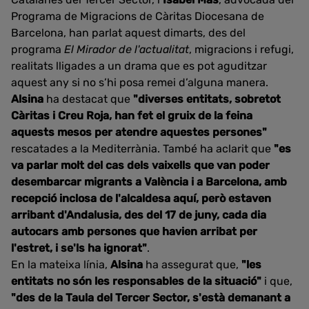
Programa de Migracions de Càritas Diocesana de
Barcelona, han parlat aquest dimarts, des del
programa
El Mirador de l'actualitat
, migracions i refugi,
realitats lligades a un drama que es pot aguditzar
aquest any si no s’hi posa remei d’alguna manera.
Alsina
ha destacat que
"diverses entitats, sobretot
Càritas i Creu Roja, han fet el gruix de la feina
aquests mesos per atendre aquestes persones"
rescatades a la Mediterrània. També ha aclarit que
"es
va parlar molt del cas dels vaixells que van poder
desembarcar migrants a València i a Barcelona, amb
recepció inclosa de l'alcaldesa aquí, però estaven
arribant d'Andalusia, des del 17 de juny, cada dia
autocars amb persones que havien arribat per
l'estret, i se'ls ha ignorat"
.
En la mateixa línia,
Alsina
ha assegurat que,
"les
entitats no són les responsables de la situació"
i que,
"des de la Taula del Tercer Sector, s'està demanant a