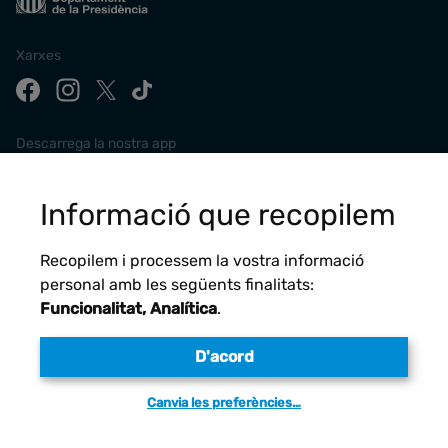
Xarxes
Descarrega la nostra app
Informació que recopilem
Recopilem i processem la vostra informació
personal amb les següents finalitats:
Funcionalitat, Analítica
.
D'acord
Avís legal
Canvia les preferències…