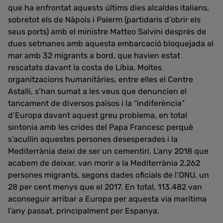
que ha enfrontat aquests últims dies alcaldes italians,
sobretot els de Nàpols i Palerm (partidaris d’obrir els
seus ports) amb el ministre Matteo Salvini després de
dues setmanes amb aquesta embarcació bloquejada al
mar amb 32 migrants a bord, que havien estat
rescatats davant la costa de Líbia. Moltes
organitzacions humanitàries, entre elles el Centre
Astalli, s’han sumat a les veus que denuncien el
tancament de diversos països i la “indiferència”
d’Europa davant aquest greu problema, en total
sintonia amb les crides del Papa Francesc perquè
s’acullin aquestes persones desesperades i la
Mediterrània deixi de ser un cementiri. L’any 2018 que
acabem de deixar, van morir a la Mediterrània 2.262
persones migrants, segons dades oficials de l’ONU, un
28 per cent menys que el 2017. En total, 113.482 van
aconseguir arribar a Europa per aquesta via marítima
l’any passat, principalment per Espanya.