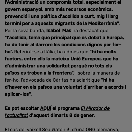
l'Administració un compromís total, especialment el
govern espanyol, amb més recursos econòmics,
prevenció i una política d'acollida a curt, mig i llarg
termini per a aquests migrants de la Mediterrània"
.
Per la seva banda,
Isabel
Mas
ha destacat que
"l'acollida, tema que principal que es debat a Europa,
ha de tenir al darrere les condicions dignes per fer-
ho".
Referint-se a Itàlia, ha admès que
"hi ha molts
factors, entre ells la mateixa Unió Europea, que ha
d'administrar una solidaritat perquè no tots els
països es troben a la frontera".
I sobre la manera de
fer-ho, l'advocada de Càritas ha aclarit que
"hi ha
d'haver en els països una voluntat d'arribar a acords i
aplicar-los".
Es pot escoltar
AQUÍ
el programa
El Mirador de
l'actualitat
d'aquest dimarts 8 de gener.
El cas del vaixell Sea Watch 3, d’una ONG alemanya,